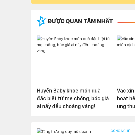
ĐƯỢC QUAN TÂM NHẤT
Huyền Baby khoe món quà
Vắc xin
đặc biệt từ mẹ chồng, bóc giá
hoạt hệ
ai nấy đều choáng váng!
ung th
CÔNG NGHỆ