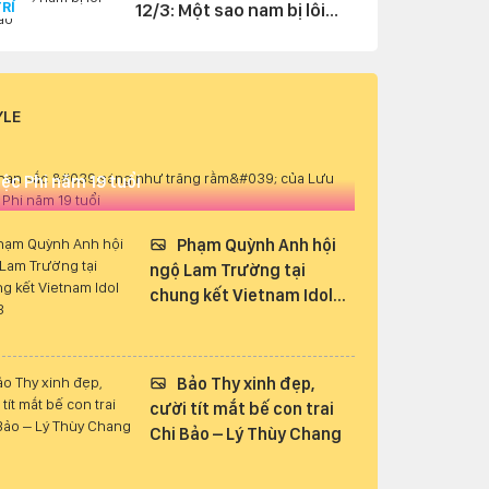
TRÍ
12/3: Một sao nam bị lôi
vào ồn ào
YLE
Nhan sắc 'sáng như trăng rằm' của Lưu
iệc Phi năm 19 tuổi
Phạm Quỳnh Anh hội
ngộ Lam Trường tại
chung kết Vietnam Idol
2023
Bảo Thy xinh đẹp,
cười tít mắt bế con trai
Chi Bảo – Lý Thùy Chang