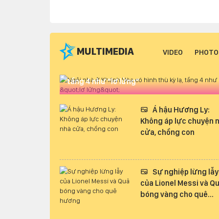
MULTIMEDIA
VIDEO
PHOTO
Ngôi nhà ở Khánh Hòa có hình thù kỳ lạ,
tầng 4 như "lơ lửng"
Á hậu Hương Ly:
Không áp lực chuyện 
cửa, chồng con
Sự nghiệp lừng lẫy
của Lionel Messi và Q
bóng vàng cho quê
hương