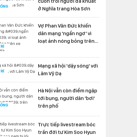
cuốn trôi người đã khuất
SỐNG
ở Nghĩa trang Hòa Sơn
Vợ Phan Văn Đức khiến
dân mạng 'ngẩn ngơ' vì
loạt ảnh nóng bỏng trên
TRÍ
xe Mercedes
Mạng xã hội 'dậy sóng' với
TRÍ
Lâm Vỹ Dạ
Hà Nội vẫn còn điểm ngập
tới bụng, người dân 'bơi'
SỐNG
trên phố
Trực tiếp livestream bóc
trần đời tư Kim Soo Hyun