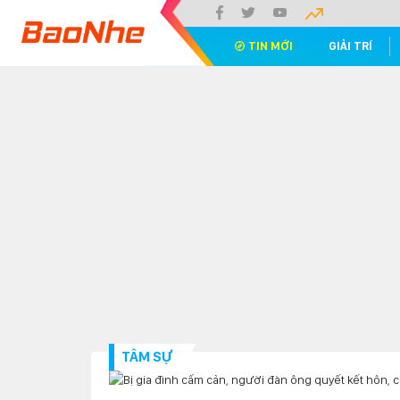
TIN MỚI
GIẢI TRÍ
TÂM SỰ