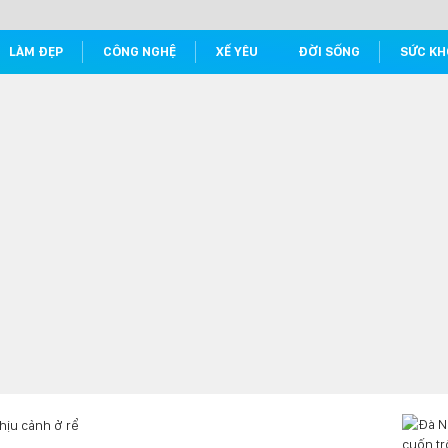
LÀM ĐẸP
CÔNG NGHỆ
XẾ YÊU
ĐỜI SỐNG
SỨC KH