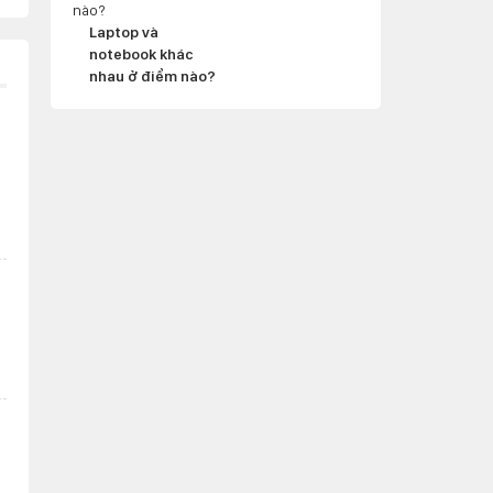
Laptop và
notebook khác
nhau ở điểm nào?