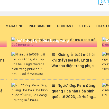
GIẢI 
MAGAZINE
INFOGRAPHIC
PODCAST
STORY
LIFEST
Nóng: Messi làm nên lịch sử vĩ đại với lần
thứ 8 đoạt giải Quả bóng vàng
D
Khán giả 'toát mồ hôi'
nhà
khi thấy Hoa hậu Engfa
Waraha diện trang phục
như 'đồ tắm' biểu diễn tại
Việt Nam
Người đẹp Peru đăng
uả
quang Hoa hậu Hòa bình
quốc tế 2023, Lê Hoàng
Phương là Á hậu 4