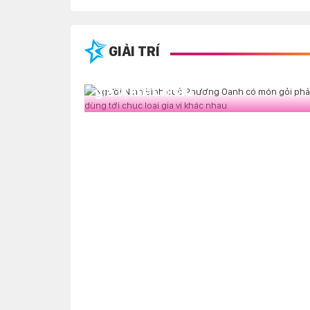
Người Ninh Bình quê Phương Oanh
GIẢI TRÍ
có món gỏi phải dùng tới chục loại
gia vị khác nhau