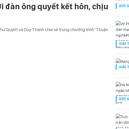
i đàn ông quyết kết hôn, chịu
ĐỜI 
Như Quỳnh và Duy Thành chia sẻ trong chương trình 'Thuận
GIẢI 
GIẢI 
ĐỜI 