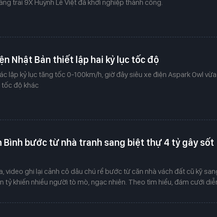
g trai 9X Huỳnh Lê Việt đã khởi nghiệp thành công.
ện Nhật Bản thiết lập hai kỷ lục tốc độ
ác lập kỷ lục tăng tốc 0-100km/h, giờ đây siêu xe điện Aspark Owl vừa
 tốc độ khác
 Bình bước từ nhà tranh sang biệt thự 4 tỷ gây sốt
 video ghi lại cảnh cô dâu chú rể bước từ căn nhà vách đất cũ kỹ san
iền tỷ khiến nhiều người tò mò, ngạc nhiên. Theo tìm hiểu, đám cưới diễ
h Bình.