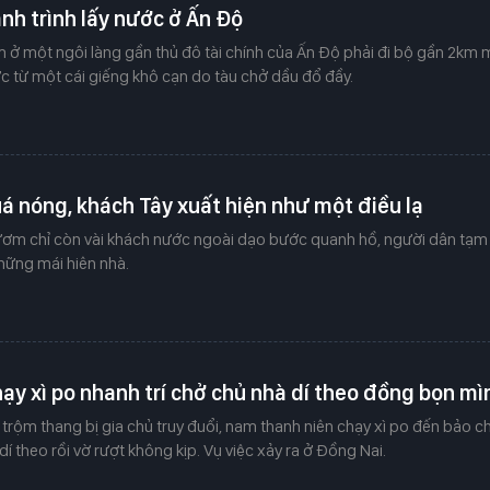
nh trình lấy nước ở Ấn Độ
m ở một ngôi làng gần thủ đô tài chính của Ấn Độ phải đi bộ gần 2km 
c từ một cái giếng khô cạn do tàu chở dầu đổ đầy.
uá nóng, khách Tây xuất hiện như một điều lạ
ươm chỉ còn vài khách nước ngoài dạo bước quanh hồ, người dân tạm 
hững mái hiên nhà.
ạy xì po nhanh trí chở chủ nhà dí theo đồng bọn mì
rộm thang bị gia chủ truy đuổi, nam thanh niên chạy xì po đến bảo c
dí theo rồi vờ rượt không kịp. Vụ việc xảy ra ở Đồng Nai.