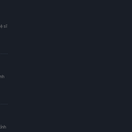
ệ sĩ
ình
tỉnh