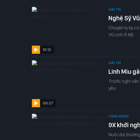
GIẢI TRÍ
Nghệ Sỹ Vũ 
Chuyện ly kỳ có
Vũ Linh ở Mỹ.
10:12
GIẢI TRÍ
Linh Miu gâ
Trước nghi vấn 
yêu.
00:27
CỘNG ĐỒNG
9X khởi ngh
Nuôi dúi thương