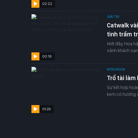
02:22
GIẢI TRÍ
Catwalk và
tình trầm t
Mới đây, Hoa hậ
sảnh khách sạn
00:18
MÓN NGON
Trổ tài làm
Sự kết hợp hoà
kem có hương vị
01:29