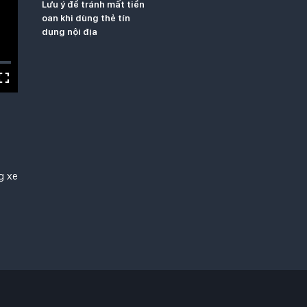
Lưu ý để tránh mất tiền
oan khi dùng thẻ tín
dụng nội địa
g xe