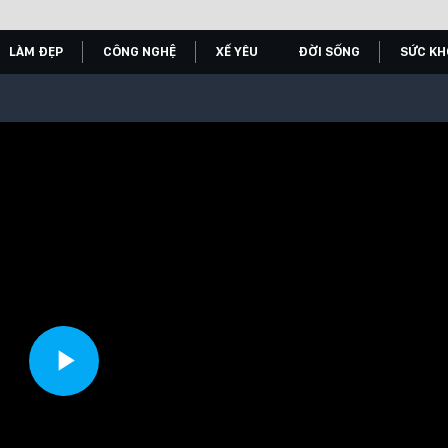
LÀM ĐẸP
CÔNG NGHỆ
XẾ YÊU
ĐỜI SỐNG
SỨC KH