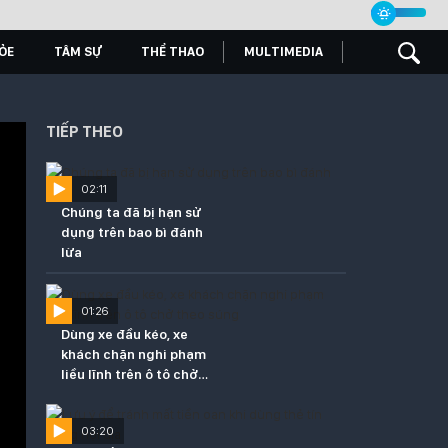
ỎE
TÂM SỰ
THỂ THAO
MULTIMEDIA
TIẾP THEO
02:11
Chúng ta đã bị hạn sử
dụng trên bao bì đánh
lừa
01:26
Dùng xe đầu kéo, xe
khách chặn nghi phạm
liều lĩnh trên ô tô chở
theo súng
03:20