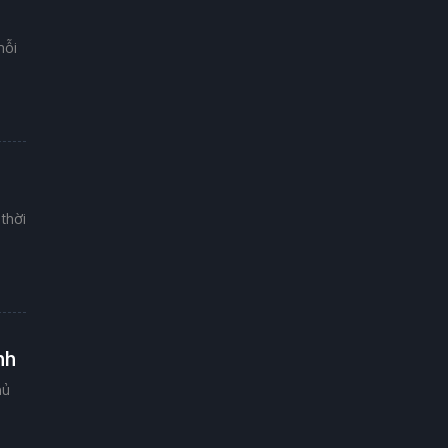
mỗi
thời
nh
hủ