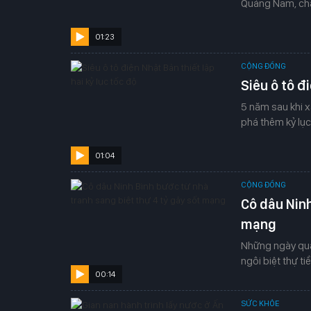
Quảng Nam, chàn
01:23
CỘNG ĐỒNG
Siêu ô tô đi
5 năm sau khi x
phá thêm kỷ lục
01:04
CỘNG ĐỒNG
Cô dâu Ninh
mạng
Những ngày qua,
ngôi biệt thự t
00:14
tại Kim Sơn, Nin
SỨC KHỎE