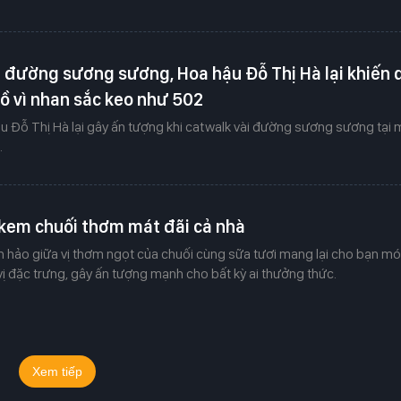
i đường sương sương, Hoa hậu Đỗ Thị Hà lại khiến 
rồ vì nhan sắc keo như 502
u Đỗ Thị Hà lại gây ấn tượng khi catwalk vài đường sương sương tại 
.
 kem chuối thơm mát đãi cả nhà
n hảo giữa vị thơm ngọt của chuối cùng sữa tươi mang lại cho bạn m
 đặc trưng, gây ấn tượng mạnh cho bất kỳ ai thưởng thức.
Xem tiếp