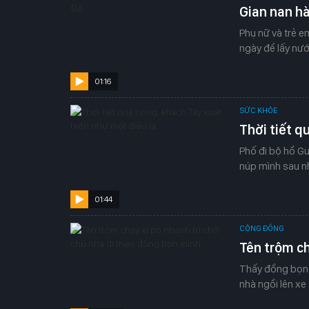
Gian nan hà
Phụ nữ và trẻ e
ngày để lấy nướ
01:16
SỨC KHỎE
Thời tiết q
Phố đi bộ hồ G
núp mình sau n
01:44
CỘNG ĐỒNG
Tên trộm ch
Thấy đồng bọn t
nhà ngồi lên xe 