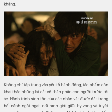
kháng.
Không chỉ tập trung vào yếu tố hành động, tác phẩm còn
khai thác những lát cắt về thân phận con người trước tội
ác. Hành trình sinh tồn của các nhân vật được đặt trong
bối cảnh ngột ngạt, nơi ranh giới giữa hy vọng và tuyệt