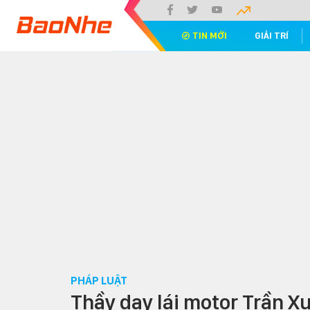
TIN MỚI
GIẢI TRÍ
PHÁP LUẬT
Thầy dạy lái motor Trần X