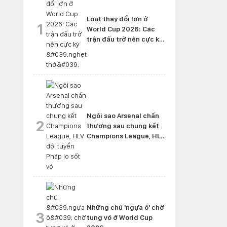
Loạt thay đổi lớn ở
1
World Cup 2026: Các
trận đấu trở nên cực kỳ
'nghẹt thở'
Ngôi sao Arsenal chấn
2
thương sau chung kết
Champions League, HLV
đội tuyển Pháp lo sốt vó
Những chú 'ngựa ô' chờ
3
tung vó ở World Cup