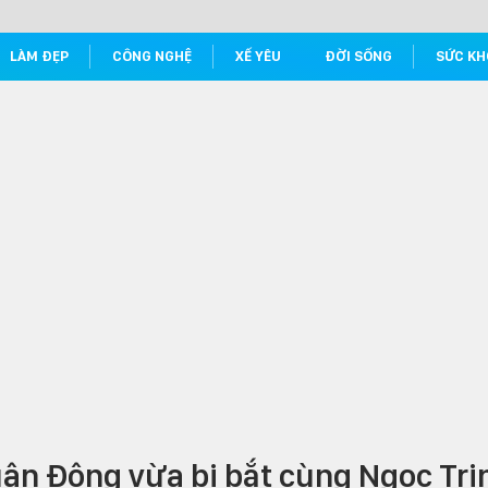
LÀM ĐẸP
CÔNG NGHỆ
XẾ YÊU
ĐỜI SỐNG
SỨC KH
uân Đông vừa bị bắt cùng Ngọc Tri