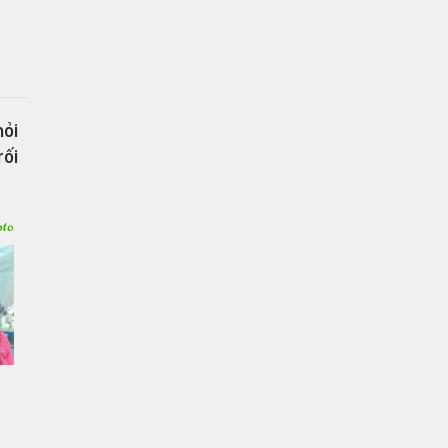
hỏi
rối