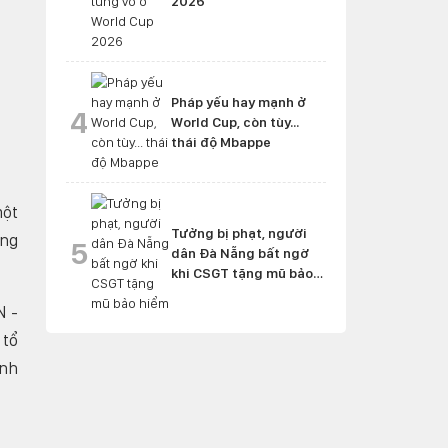
2026
Pháp yếu hay mạnh ở
4
World Cup, còn tùy...
thái độ Mbappe
một
Tưởng bị phạt, người
ông
5
dân Đà Nẵng bất ngờ
khi CSGT tặng mũ bảo
hiểm
N -
 tổ
ạnh