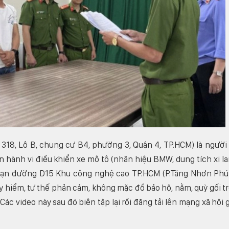
318, Lô B, chung cư B4, phường 3, Quận 4, TP.HCM) là người
n hành vi điều khiển xe mô tô (nhãn hiệu BMW, dung tích xi l
đoạn đường D15 Khu công nghệ cao TP.HCM (P.Tăng Nhơn Phú
uy hiểm, tư thế phản cảm, không mặc đồ bảo hộ, nằm, quỳ gối t
Các video này sau đó biên tập lại rồi đăng tải lên mạng xã hội 