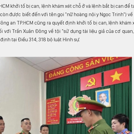
CM khởi tố bị can, lệnh khám xét chỗ ở và lệnh bắt bị can để 
 còn được biết đến với tên gọi "nữ hoàng nội y Ngọc Trinh") về 
 Công an TP.HCM cũng ra quyết định khởi tố bị can, lệnh khám 
i với Trần Xuân Đông về tội "sử dụng tài liệu giả của cơ quan,
định tại Điều 314, 318 bộ luật Hình sự.