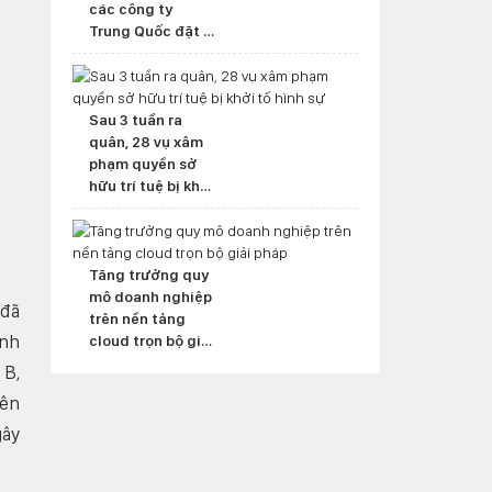
các công ty
Trung Quốc đặt ở
nước ngoài
Sau 3 tuần ra
quân, 28 vụ xâm
phạm quyền sở
hữu trí tuệ bị khởi
tố hình sự
Tăng trưởng quy
mô doanh nghiệp
 đã
trên nền tảng
anh
cloud trọn bộ giải
pháp
 B,
rên
gây