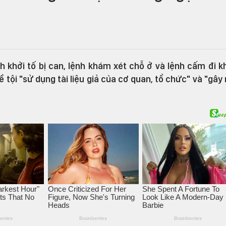
 khởi tố bị can, lệnh khám xét chỗ ở và lệnh cấm đi k
 tội "sử dụng tài liệu giả của cơ quan, tổ chức" và "gây 