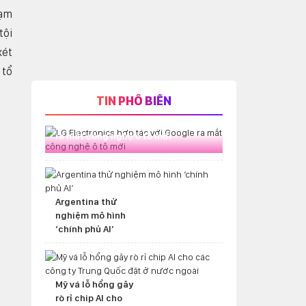
tạm
tội
xét
 tổ
TIN PHỔ BIẾN
LG Electronics hợp tác với Google
ra mắt công nghệ ô tô mới
Argentina thử
nghiệm mô hình
‘chính phủ AI’
Mỹ vá lỗ hổng gây
rò rỉ chip AI cho