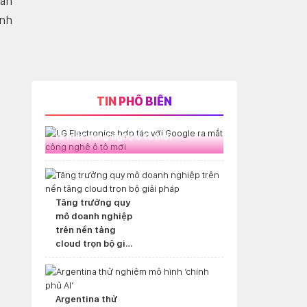
hăn
ạnh
TIN PHỔ BIẾN
LG Electronics hợp tác với Google
ra mắt công nghệ ô tô mới
Tăng trưởng quy
mô doanh nghiệp
trên nền tảng
cloud trọn bộ giải
pháp
Argentina thử