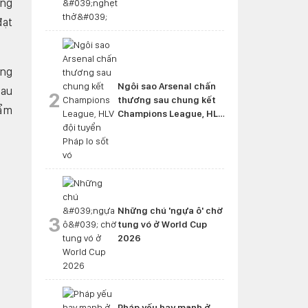
ang
đạt
ảng
Ngôi sao Arsenal chấn
Sau
2
thương sau chung kết
hẩm
Champions League, HLV
đội tuyển Pháp lo sốt vó
Những chú 'ngựa ô' chờ
3
tung vó ở World Cup
2026
Pháp yếu hay mạnh ở