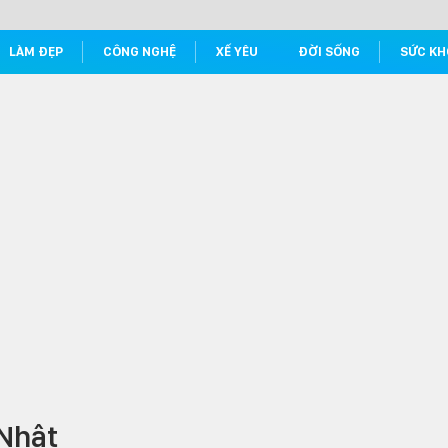
LÀM ĐẸP
CÔNG NGHỆ
XẾ YÊU
ĐỜI SỐNG
SỨC KH
 Nhật