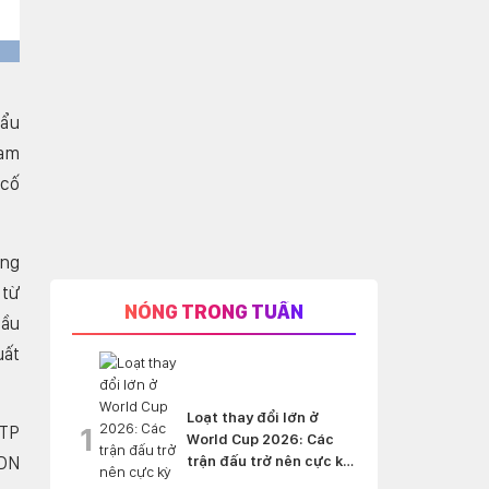
hẩu
Nam
 cố
ong
 từ
NÓNG TRONG TUẦN
cầu
uất
Loạt thay đổi lớn ở
1
 TP
World Cup 2026: Các
 DN
trận đấu trở nên cực kỳ
'nghẹt thở'