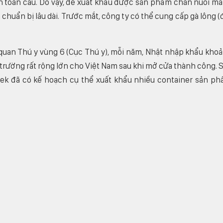
àn toàn cầu. Do vậy, để xuất khẩu được sản phẩm chăn nuôi m
chuẩn bị lâu dài. Trước mắt, công ty có thể cung cấp gà lông (
uan Thú y vùng 6 (Cục Thú y), mỗi năm, Nhật nhập khẩu kho
trường rất rộng lớn cho Việt Nam sau khi mở cửa thành công. 
tek đã có kế hoạch cụ thể xuất khẩu nhiều container sản p