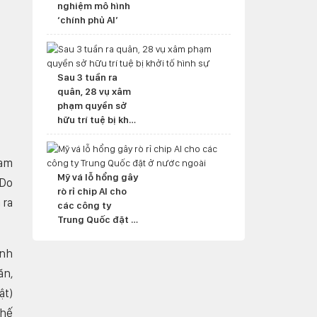
nghiệm mô hình
‘chính phủ AI’
Sau 3 tuần ra
quân, 28 vụ xâm
phạm quyền sở
hữu trí tuệ bị khởi
tố hình sự
Nam
Mỹ vá lỗ hổng gây
 Do
rò rỉ chip AI cho
 ra
các công ty
Trung Quốc đặt ở
nước ngoài
ành
ăn,
ật)
chế