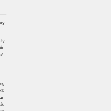
nay
gày
hẩu
uôi
ông
USD
ian
cầu