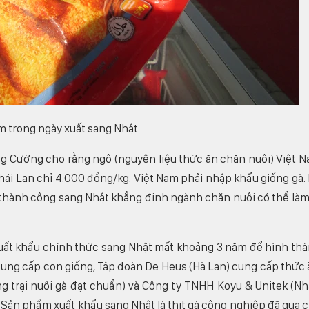
am trong ngày xuất sang Nhật
 ông Cường cho rằng ngô (nguyên liệu thức ăn chăn nuôi) Việt 
Thái Lan chỉ 4.000 đồng/kg. Việt Nam phải nhập khẩu giống gà.
u thành công sang Nhật khẳng định ngành chăn nuôi có thể làm
 xuất khẩu chính thức sang Nhật mất khoảng 3 năm để hình th
 cung cấp con giống, Tập đoàn De Heus (Hà Lan) cung cấp thức 
g trại nuôi gà đạt chuẩn) và Công ty TNHH Koyu & Unitek (Nh
. Sản phẩm xuất khẩu sang Nhật là thịt gà công nghiệp đã qua 