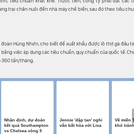
ính, tiêu chuẩn khắt khe. Trước tiên, công ty phải đạt các t
ang trại chăn nuôi đến nhà máy chế biến, sau đó theo tiêu ch
oàn Hùng Nhơn, cho biết để xuất khẩu được lô thịt gà đầu ti
m bằng việc áp dụng các tiêu chuẩn, quy chuẩn của quốc tế. Ch
0-360 tấn/tháng.