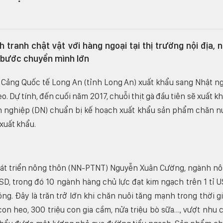
tranh chật vật với hàng ngoại tại thị trường nội địa, 
 bước chuyển mình lớn
g Cảng Quốc tế Long An (tỉnh Long An) xuất khẩu sang Nhật n
o. Dự tính, đến cuối năm 2017, chuỗi thịt gà đầu tiên sẽ xuất k
h nghiệp (DN) chuẩn bị kế hoạch xuất khẩu sản phẩm chăn n
xuất khẩu.
át triển nông thôn (NN-PTNT) Nguyễn Xuân Cường, ngành n
SD, trong đó 10 ngành hàng chủ lực đạt kim ngạch trên 1 tỉ 
g. Đây là trăn trở lớn khi chăn nuôi tăng mạnh trong thời g
con heo, 300 triệu con gia cầm, nửa triệu bò sữa…, vượt nhu 