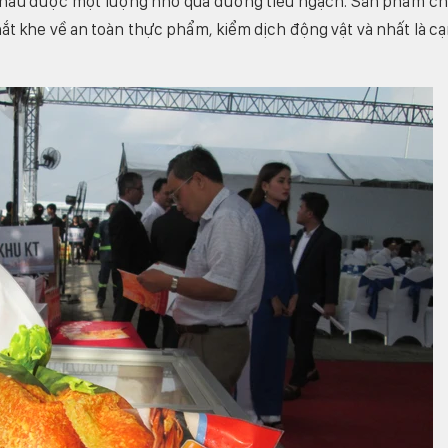
 khẩu được một lượng nhỏ qua đường tiểu ngạch. Sản phẩm c
ắt khe về an toàn thực phẩm, kiểm dịch động vật và nhất là c