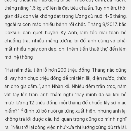
tháng nặng 1,6 kg trở lên là đạt tiêu chuẩn. Tuy nhiên, thời
gian đầu con vật không đạt trọng lượng dù nuôi 4-5 tháng,
ngoài ra còn mắc nhiều bệnh rồi chết. Tháng 9/2017, bão
Doksuri càn quét huyện Kỳ Anh, làm tốc mái toàn bộ
chuồng trại, nhiều mảng tường bị đổ, anh cùng vợ phải
mất nhiều ngày dọn dẹp, chi thêm tiền thuê thợ đến làm
mới hệ thống.
"Hai năm đầu tiên lỗ hơn 200 triệu đồng. Tháng nào cũng
đi vay hơn chục triệu đồng để trả tiền lãi, điện nước, thức
ăn cho gia cầm...", anh Nhàn kể. Nhiều đêm trằn trọc, nằm
vắt tay lên trán, anh thầm nghĩ "hay mình đã sai khi bỏ
mức lương 12 triệu đồng mỗi tháng để chuốc lấy sự mạo
hiểm?". Ý định từ bỏ nuôi gà từng xuất hiện, nhưng anh lại
không trả lời được câu hỏi quan trọng cũng do mình nghĩ
ra: "Nếu trở lại công việc như xưa thì lương cũng đủ trả lãi,