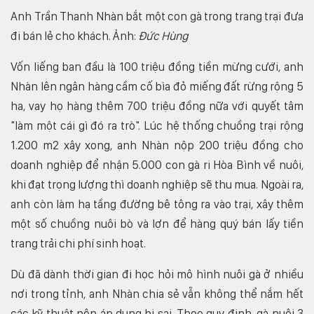
Anh Trần Thanh Nhàn bắt một con gà trong trang trại đưa
đi bán lẻ cho khách. Ảnh:
Đức Hùng
Vốn liếng ban đầu là 100 triệu đồng tiền mừng cưới, anh
Nhàn lên ngân hàng cầm cố bìa đỏ miếng đất rừng rộng 5
ha, vay họ hàng thêm 700 triệu đồng nữa với quyết tâm
"làm một cái gì đó ra trò". Lúc hệ thống chuồng trại rộng
1.200 m2 xây xong, anh Nhàn nộp 200 triệu đồng cho
doanh nghiệp để nhận 5.000 con gà ri Hòa Bình về nuôi,
khi đạt trọng lượng thì doanh nghiệp sẽ thu mua. Ngoài ra,
anh còn làm hạ tầng đường bê tông ra vào trại, xây thêm
một số chuồng nuôi bò và lợn để hàng quý bán lấy tiền
trang trải chi phí sinh hoạt.
Dù đã dành thời gian đi học hỏi mô hình nuôi gà ở nhiều
nơi trong tỉnh, anh Nhàn chia sẻ vẫn không thể nắm hết
các kỹ thuật nên áp dụng bị sai. Theo quy định, gà nuôi 3