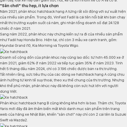
gần đây, loại xe này dần giảm sức hút, kể cả với nhóm xe cỡ A và cỡ B.
"Sân chơi" thu hẹp, ít lựa chọn
Năm 2021, phân khúc hatchback hạng A từng rất sôi động với sự xuất hiện
của nhiều sản phẩm. Trong đó, VinFast Fadil là cái tên nổi bật khi bán chạy
nhất thị trường xuyên suốt cả năm, ghi nhận tổng doanh số đạt 24.128
chiếc ở năm 2021.
Sang năm 2022, phân khúc này chứng kiến sự ra đi của nhiều sản phẩm
như Fadil hay Honda Brio. Hiện tại, chỉ còn 3 mẫu xe cạnh tranh, gồm:
Hyundai Grand i10, Kia Morning và Toyota Wigo.
Doanh số cộng dồn của phân khúc này cũng lao dốc: từ hơn 45.000 xe ở
năm 2021, giảm 62% ở năm 2022 và tiếp tục giảm 35% ở năm 2023. Tính
hết 5 tháng đầu năm 2024, chỉ có 3.196 chiếc được bán ra thị trường.
Tất nhiên rằng, sức tiêu thụ của các dòng xe hatchback hạng A cũng chịu
ảnh hưởng từ kinh tế suy thoái, theo xu thế chung của thị trường. Nhưng
khó thể phủ nhận, phân khúc này đã không còn sức hút lớn với người
dùng Việt.
Phân khúc hatchback hạng B cũng không khá hơn là bao. Thậm chí, Toyota
Yaris mới đây đã âm thầm biến mất khỏi danh mục sản phẩm trên trang
web của hãng xe Nhật Bản, khiến "sân chơi" này chỉ còn 2 cái tên là Suzuki
Swift và Mazda2.