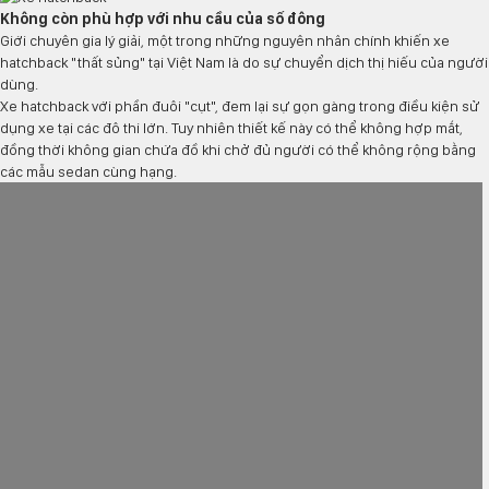
Không còn phù hợp với nhu cầu của số đông
Giới chuyên gia lý giải, một trong những nguyên nhân chính khiến xe
hatchback "thất sủng" tại Việt Nam là do sự chuyển dịch thị hiếu của người
dùng.
Xe hatchback với phần đuôi "cụt", đem lại sự gọn gàng trong điều kiện sử
dụng xe tại các đô thi lớn. Tuy nhiên thiết kế này có thể không hợp mắt,
đồng thời không gian chứa đồ khi chở đủ người có thể không rộng bằng
các mẫu sedan cùng hạng.