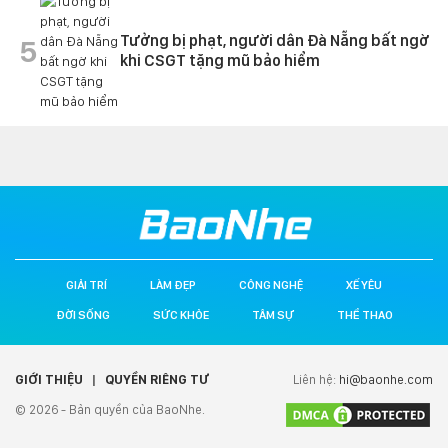
Tưởng bị phạt, người dân Đà Nẵng bất ngờ
5
khi CSGT tặng mũ bảo hiểm
GIẢI TRÍ
LÀM ĐẸP
CÔNG NGHỆ
XẾ YÊU
ĐỜI SỐNG
SỨC KHỎE
TÂM SỰ
THỂ THAO
GIỚI THIỆU
|
QUYỀN RIÊNG TƯ
Liên hệ:
hi@baonhe.com
© 2026 - Bản quyền của BaoNhe.