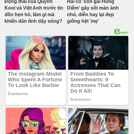
Động thái của Quỳnh
Hai cô 'con gái Hồng
Kool và Việt Anh trước tin
Diễm' gây sốt màn ảnh
đồn hẹn hò, làm gì mà
nhỏ, diễn hay lại đẹp
khiến dân tình dậy sóng?
giống hệt 'mẹ'