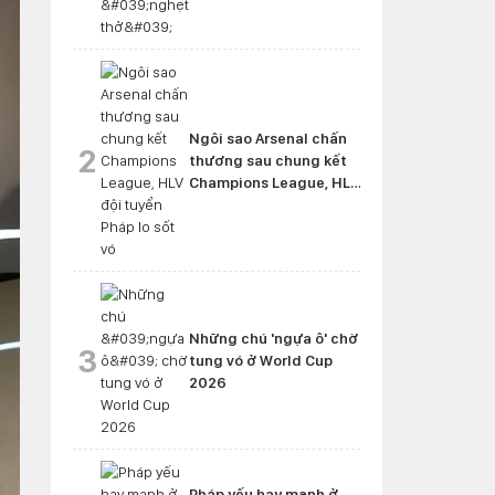
Ngôi sao Arsenal chấn
2
thương sau chung kết
Champions League, HLV
đội tuyển Pháp lo sốt vó
Những chú 'ngựa ô' chờ
3
tung vó ở World Cup
2026
Pháp yếu hay mạnh ở