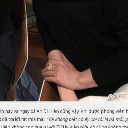
 này và ngay cả An Dĩ Hiên cũng vậy. Khi được phóng viên h
c
đã trả lời rất mỉa mai:
“Tôi không biết cô ấy coi tôi là bà mối, 
 Hiên không còn qua lại với Từ Hy Viên nữa, cô cũng không t