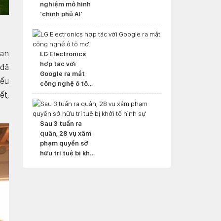
nghiệm mô hình
‘chính phủ AI’
uan
LG Electronics
hợp tác với
 đã
Google ra mắt
iếu
công nghệ ô tô
mới
ết,
Sau 3 tuần ra
quân, 28 vụ xâm
phạm quyền sở
hữu trí tuệ bị khởi
tố hình sự