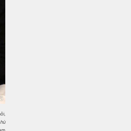
ỏi,
phù
ham