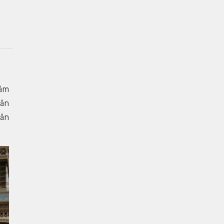
Lâm
hân
 ân