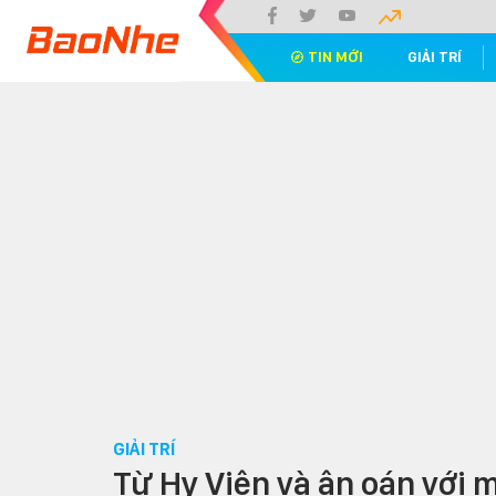
TIN MỚI
GIẢI TRÍ
GIẢI TRÍ
Từ Hy Viên và ân oán với m