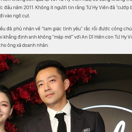
c đầu năm 2011. Không ít người tin rằng Từ Hy Viên đã “cướp 
đi vào ngõ cụt.
đều đã phủ nhận về “tam giác tình yêu” rắc rối được công ch
i khẳng định anh không “mập mờ” với An Dĩ Hiên còn Từ Hy V
 cho ông xã doanh nhân.