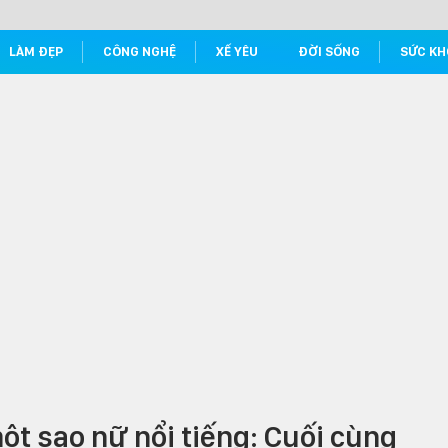
LÀM ĐẸP
CÔNG NGHỆ
XẾ YÊU
ĐỜI SỐNG
SỨC KH
ột sao nữ nổi tiếng: Cuối cùng