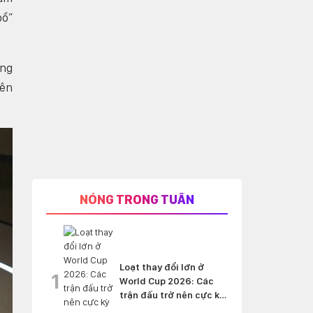
bồ”
úng
iên
NÓNG TRONG TUẦN
Loạt thay đổi lớn ở
1
World Cup 2026: Các
trận đấu trở nên cực kỳ
'nghẹt thở'