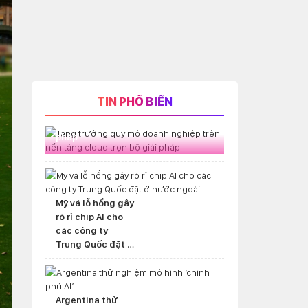
TIN PHỔ BIẾN
Tăng trưởng quy mô doanh nghiệp
trên nền tảng cloud trọn bộ giải
pháp
Mỹ vá lỗ hổng gây
rò rỉ chip AI cho
các công ty
Trung Quốc đặt ở
nước ngoài
Argentina thử