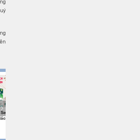
àng
huý
àng
rên