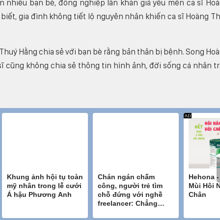
n nhiều bạn bè, đồng nghiệp lẫn khán giả yêu mến ca sĩ Ho
iết, gia đình không tiết lộ nguyên nhân khiến ca sĩ Hoàng T
 Thuý Hằng chia sẻ với bạn bè rằng bản thân bị bệnh. Song Ho
sĩ cũng không chia sẻ thông tin hình ảnh, đời sống cá nhân t