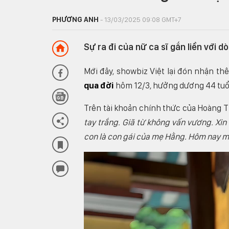
PHƯƠNG ANH
- 13/03/2025 09:08 GMT+7
Sự ra đi của nữ ca sĩ gắn liền với 
Mới đây, showbiz Việt lại đón nhận th
qua đời
hôm 12/3, hưởng dương 44 tuổ
Trên tài khoản chính thức của Hoàng Th
tay trắng. Giã từ không vấn vương. Xin 
con là con gái của mẹ Hằng. Hôm nay mẹ 