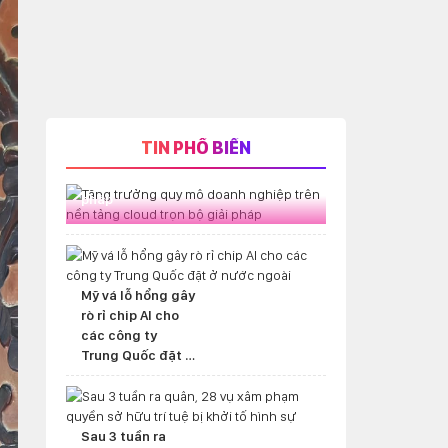
TIN PHỔ BIẾN
Tăng trưởng quy mô doanh nghiệp
trên nền tảng cloud trọn bộ giải
pháp
Mỹ vá lỗ hổng gây
rò rỉ chip AI cho
các công ty
Trung Quốc đặt ở
nước ngoài
Sau 3 tuần ra