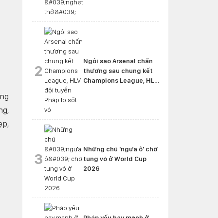
Ngôi sao Arsenal chấn
2
thương sau chung kết
Champions League, HLV
đội tuyển Pháp lo sốt vó
ộng
ng,
ẹp,
Những chú 'ngựa ô' chờ
3
tung vó ở World Cup
2026
Pháp yếu hay mạnh ở