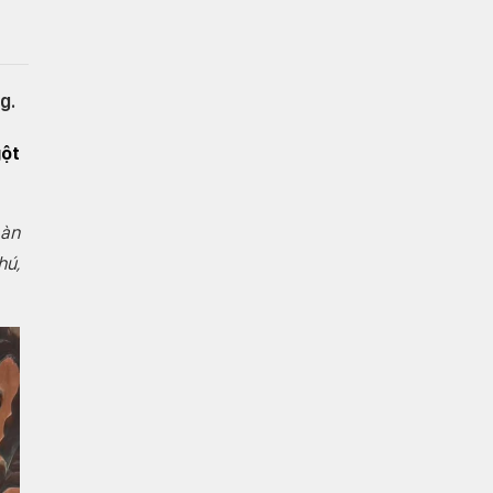
g.
gột
bàn
hú,