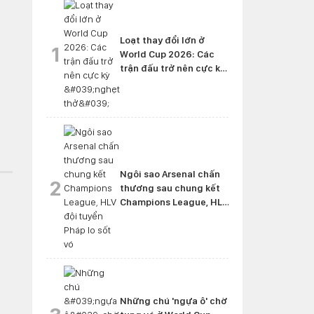
Loạt thay đổi lớn ở
1
World Cup 2026: Các
trận đấu trở nên cực kỳ
'nghẹt thở'
Ngôi sao Arsenal chấn
2
thương sau chung kết
Champions League, HLV
đội tuyển Pháp lo sốt vó
Những chú 'ngựa ô' chờ