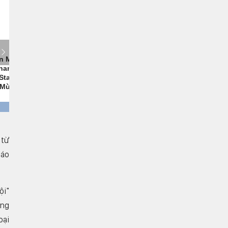
 từ
báo
ội"
ơng
oại