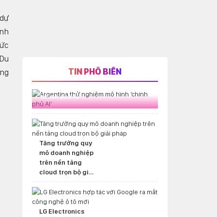
 dự
ành
hức
 Du
TIN PHỔ BIẾN
ũng
Argentina thử nghiệm mô hình
‘chính phủ AI’
Tăng trưởng quy
mô doanh nghiệp
trên nền tảng
cloud trọn bộ giải
pháp
LG Electronics