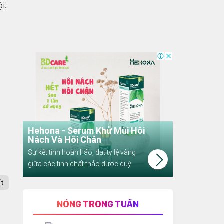
i.
ết
NÓNG TRONG TUẦN