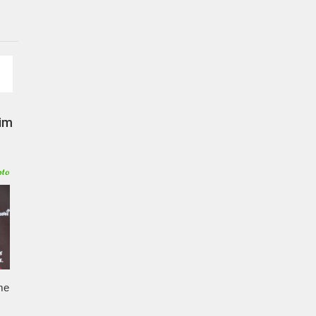
ettings
him