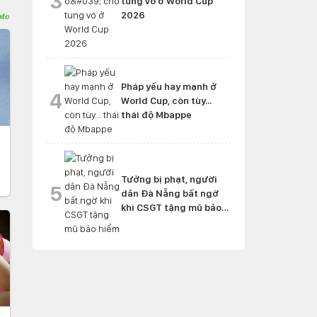
3
tung vó ở World Cup
2026
Pháp yếu hay mạnh ở
4
World Cup, còn tùy...
thái độ Mbappe
Tưởng bị phạt, người
5
dân Đà Nẵng bất ngờ
khi CSGT tặng mũ bảo
hiểm