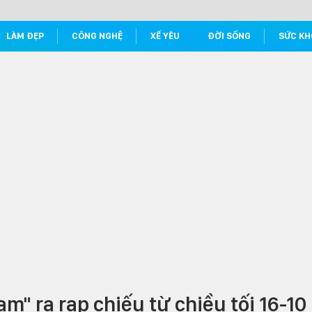
LÀM ĐẸP
CÔNG NGHỆ
XẾ YÊU
ĐỜI SỐNG
SỨC KH
" ra rạp chiếu từ chiều tối 16-10