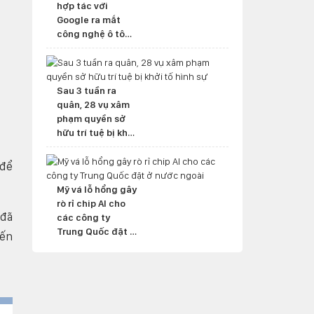
hợp tác với
Google ra mắt
công nghệ ô tô
mới
Sau 3 tuần ra
quân, 28 vụ xâm
phạm quyền sở
hữu trí tuệ bị khởi
tố hình sự
 để
Mỹ vá lỗ hổng gây
rò rỉ chip AI cho
 đã
các công ty
Trung Quốc đặt ở
đến
nước ngoài