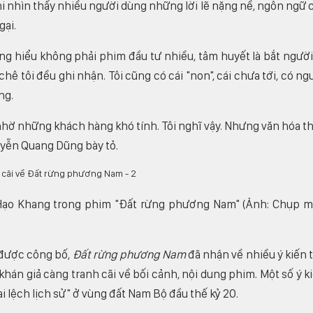
i nhìn thấy nhiều người dùng những lời lẽ nặng nề, ngôn ngữ 
gại.
ng hiểu không phải phim đầu tư nhiều, tâm huyết là bắt người
hê tôi đều ghi nhận. Tôi cũng có cái "non", cái chưa tới, có ng
ng.
 nhờ những khách hàng khó tính. Tôi nghĩ vậy. Nhưng văn hóa t
Nguyễn Quang Dũng bày tỏ.
í Hạo Khang trong phim "Đất rừng phương Nam" (Ảnh: Chụp 
 được công bố,
Đất rừng phương Nam
đã nhận về nhiều ý kiến t
khán giả càng tranh cãi về bối cảnh, nội dung phim. Một số ý k
i lệch lịch sử" ở vùng đất Nam Bộ đầu thế kỷ 20.