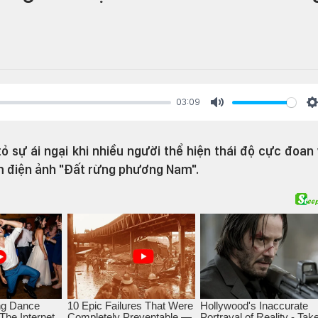
03:09
Mute
S
 sự ái ngại khi nhiều người thể hiện thái độ cực đoan
im điện ảnh "Đất rừng phương Nam".