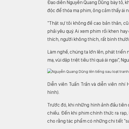
Đạo diễn Nguyễn Quang Dũng bày tỏ, kh
độc để thóa mạ phim, ông cảm thấy ái n
"Thật sự tôi không đề cao bản thân, cũ
phải yêu quý. Ai xem phim rồi khen hay c
thích, người không thích, rất bình thườ
Làm nghề, chúng ta lớn lên, phát triển
mạ, vùi dập triệt tiêu thì quá ái ngại", 
Diễn viên Tuấn Trần và diễn viên nh
hình).
Trước đó, khi những hình ảnh đầu tiên
chiều. Đến khi phim chính thức ra rạp, 
cho rằng tác phẩm có những chi tiết "sa