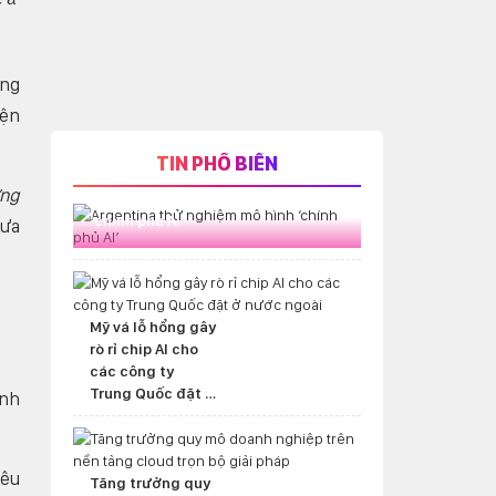
ũng
iện
TIN PHỔ BIẾN
ừng
Argentina thử nghiệm mô hình
‘chính phủ AI’
hưa
Mỹ vá lỗ hổng gây
rò rỉ chip AI cho
các công ty
Trung Quốc đặt ở
ảnh
nước ngoài
yêu
Tăng trưởng quy