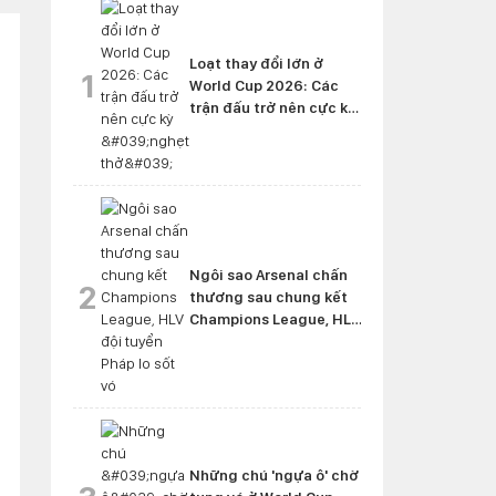
Loạt thay đổi lớn ở
1
World Cup 2026: Các
trận đấu trở nên cực kỳ
'nghẹt thở'
Ngôi sao Arsenal chấn
2
thương sau chung kết
Champions League, HLV
đội tuyển Pháp lo sốt vó
Những chú 'ngựa ô' chờ