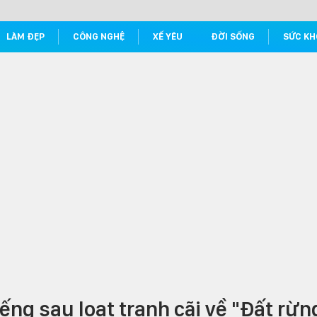
LÀM ĐẸP
CÔNG NGHỆ
XẾ YÊU
ĐỜI SỐNG
SỨC KH
ng sau loạt tranh cãi về "Đất rừn