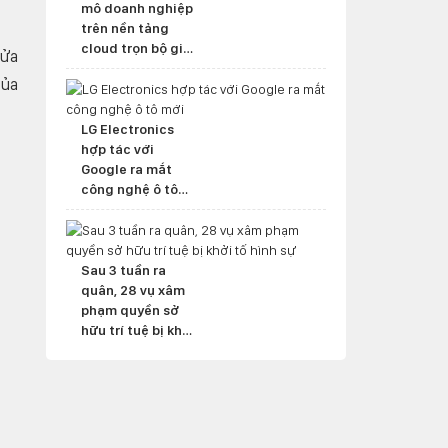
mô doanh nghiệp
trên nền tảng
cloud trọn bộ giải
sửa
pháp
của
LG Electronics
hợp tác với
Google ra mắt
công nghệ ô tô
mới
Sau 3 tuần ra
quân, 28 vụ xâm
phạm quyền sở
hữu trí tuệ bị khởi
tố hình sự