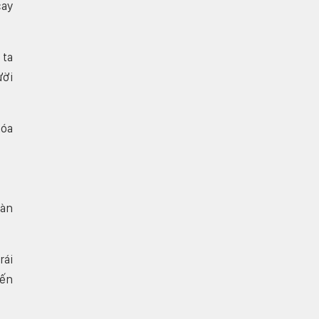
cay
 ta
ười
hóa
màn
rái
iến