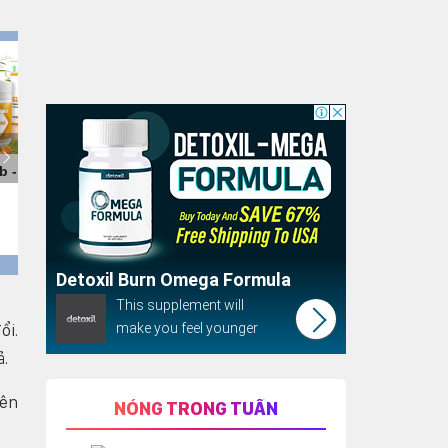
ổi.
ả.
rên
NÓNG TRONG TUẦN