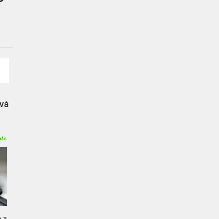
ettings
 và