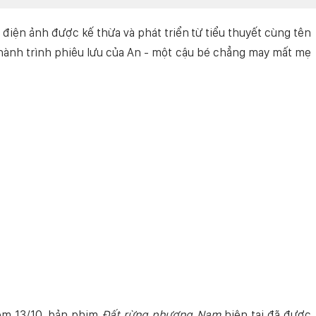
 điện ảnh được kế thừa và phát triển từ tiểu thuyết cùng tên
 hành trình phiêu lưu của An - một cậu bé chẳng may mất mẹ
hôm 13/10, bản phim
Đất rừng phương Nam
hiện tại đã được