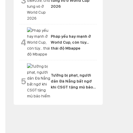
3
tung vó ở World Cup
2026
Pháp yếu hay mạnh ở
4
World Cup, còn tùy...
thái độ Mbappe
Tưởng bị phạt, người
5
dân Đà Nẵng bất ngờ
khi CSGT tặng mũ bảo
hiểm