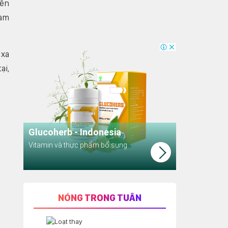
bên
Đàm
 xa
ại,
NÓNG TRONG TUẦN