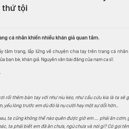
 thứ tội
ang cá nhân khiến nhiều khán giả quan tâm.
 tâm trạng, lấp lửng về chuyện chia tay trên trang cá nhân
 bạn bè, khán giả. Nguyên văn bài đăng của nam ca sĩ:
.
i rồi thêm bàn tay với như níu kéo, như cầu cứu kia là ta sẽ 
ắm, yếu lòng trước em dù đó là nụ cười hay một sự dỗi hờn…
hau, ta cũng không thể nào quên được giờ em …. phải ăn cơm, 
, ta phải biết em đã ăn chưa, ngủ chưa và nói gì? Có gọi tên