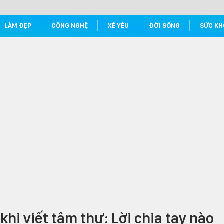
LÀM ĐẸP
CÔNG NGHỆ
XẾ YÊU
ĐỜI SỐNG
SỨC KH
hi viết tâm thư: Lời chia tay nào