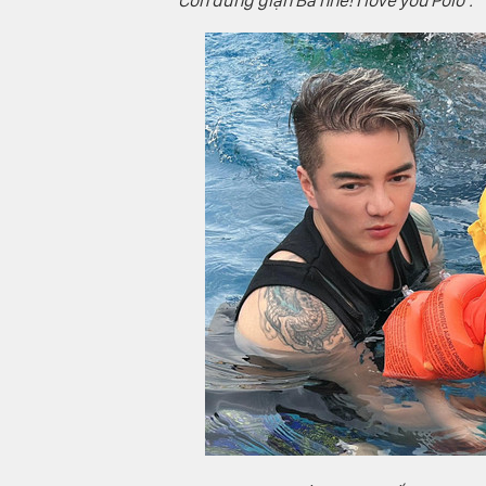
Con đừng giận Ba nhé! I love you Polo”.