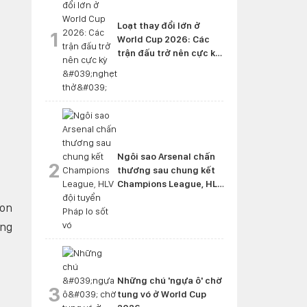
Loạt thay đổi lớn ở
1
World Cup 2026: Các
trận đấu trở nên cực kỳ
'nghẹt thở'
Ngôi sao Arsenal chấn
2
thương sau chung kết
Champions League, HLV
đội tuyển Pháp lo sốt vó
con
ang
Những chú 'ngựa ô' chờ
3
tung vó ở World Cup