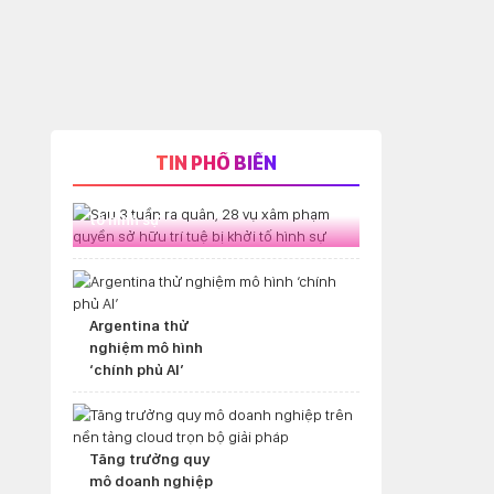
TIN PHỔ BIẾN
Sau 3 tuần ra quân, 28 vụ xâm
phạm quyền sở hữu trí tuệ bị khởi
tố hình sự
Argentina thử
nghiệm mô hình
‘chính phủ AI’
Tăng trưởng quy
mô doanh nghiệp