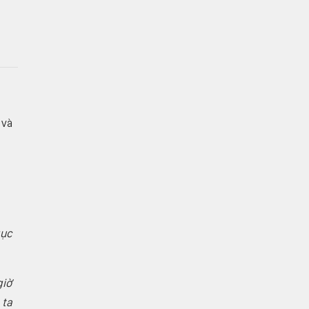
 và
gục
giờ
 ta