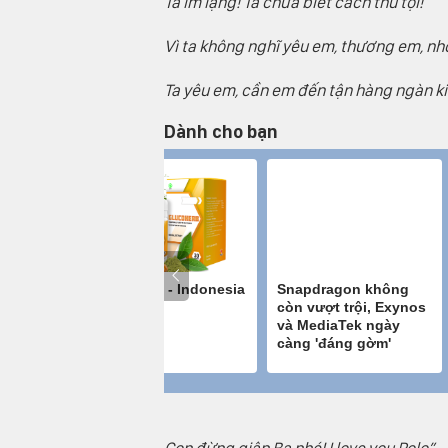
Ta im lặng! Ta chưa biết cách thú tội!
Vì ta không nghĩ yêu em, thương em, nhớ 
Ta yêu em, cần em đến tận hàng ngàn ki
Dành cho bạn