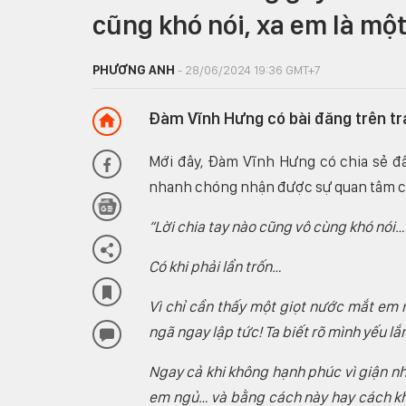
cũng khó nói, xa em là một
PHƯƠNG ANH
- 28/06/2024 19:36 GMT+7
Đàm Vĩnh Hưng có bài đăng trên tr
Mới đây, Đàm Vĩnh Hưng có chia sẻ đầy
nhanh chóng nhận được sự quan tâm của
“Lời chia tay nào cũng vô cùng khó nói…
Có khi phải lẩn trốn…
Vì chỉ cần thấy một giọt nước mắt em rơ
ngã ngay lập tức! Ta biết rõ mình yếu l
Ngay cả khi không hạnh phúc vì giận n
em ngủ… và bằng cách này hay cách khác