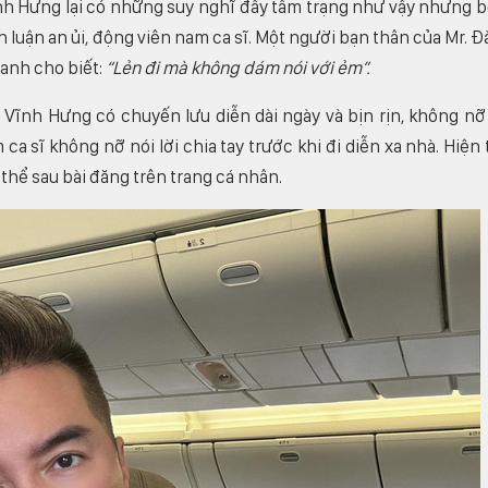
nh Hưng lại có những suy nghĩ đầy tâm trạng như vậy nhưng 
nh luận an ủi, động viên nam ca sĩ. Một người bạn thân của Mr. 
, anh cho biết:
“Lẻn đi mà không dám nói với ẻm”.
Vĩnh Hưng có chuyến lưu diễn dài ngày và bịn rịn, không nỡ
 sĩ không nỡ nói lời chia tay trước khi đi diễn xa nhà. Hiện t
thể sau bài đăng trên trang cá nhân.