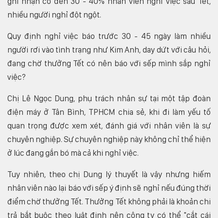
ghi nhận có đến 30 - 40% nhân viên nghỉ việc sau Tết,
nhiều người nghỉ đột ngột.
Quy định nghỉ việc báo trước 30 - 45 ngày làm nhiều
người rơi vào tình trạng như Kim Anh, day dứt với câu hỏi,
đang chờ thưởng Tết có nên báo với sếp mình sắp nghỉ
việc?
Chị Lê Ngọc Dung, phụ trách nhân sự tại một tập đoàn
điện máy ở Tân Bình, TPHCM chia sẻ, khi đi làm yếu tố
quan trọng được xem xét, đánh giá với nhân viên là sự
chuyên nghiệp. Sự chuyên nghiệp này không chỉ thể hiện
ở lúc đang gắn bó mà cả khi nghỉ việc.
Tuy nhiên, theo chị Dung lý thuyết là vậy nhưng hiếm
nhân viên nào lại báo với sếp ý định sẽ nghỉ nếu đúng thời
điểm chờ thưởng Tết. Thưởng Tết không phải là khoản chi
trả bắt buộc theo luật định nên công ty có thể "cắt cái