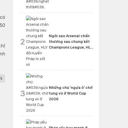
 có
 50
Ngôi sao Arsenal chấn
2
thương sau chung kết
chỉ
Champions League, HLV
đội tuyển Pháp lo sốt vó
anh
ết
Những chú 'ngựa ô' chờ
3
tung vó ở World Cup
2026
Pháp yếu hay mạnh ở