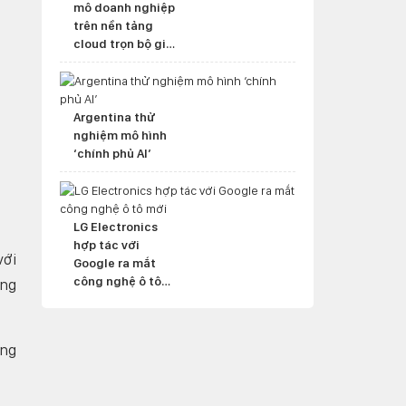
mô doanh nghiệp
trên nền tảng
cloud trọn bộ giải
pháp
Argentina thử
nghiệm mô hình
‘chính phủ AI’
LG Electronics
hợp tác với
với
Google ra mắt
công nghệ ô tô
ộng
mới
ụng