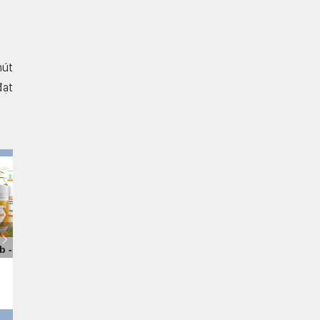
hút
đạt