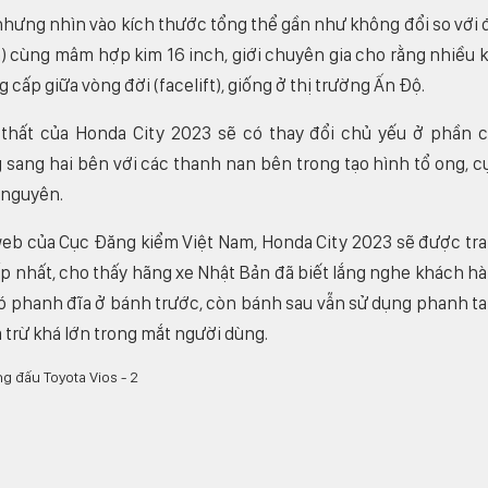
hưng nhìn vào kích thước tổng thể gần như không đổi so với 
) cùng mâm hợp kim 16 inch, giới chuyên gia cho rằng nhiều 
cấp giữa vòng đời (facelift), giống ở thị trường Ấn Độ.
i thất của Honda City 2023 sẽ có thay đổi chủ yếu ở phần 
g sang hai bên với các thanh nan bên trong tạo hình tổ ong, 
 nguyên.
 web của Cục Đăng kiểm Việt Nam, Honda City 2023 sẽ được tr
ấp nhất, cho thấy hãng xe Nhật Bản đã biết lắng nghe khách h
 có phanh đĩa ở bánh trước, còn bánh sau vẫn sử dụng phanh t
 trừ khá lớn trong mắt người dùng.