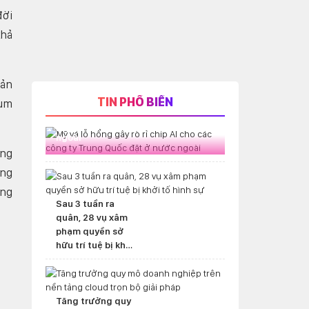
đời
khả
cản
TIN PHỔ BIẾN
cụm
Mỹ vá lỗ hổng gây rò rỉ chip AI cho
các công ty Trung Quốc đặt ở nước
ngoài
ang
àng
ang
Sau 3 tuần ra
quân, 28 vụ xâm
phạm quyền sở
hữu trí tuệ bị khởi
tố hình sự
Tăng trưởng quy