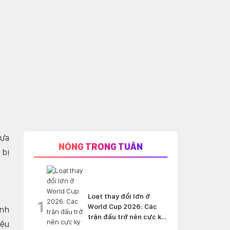
lựa
NÓNG TRONG TUẦN
 bị
Loạt thay đổi lớn ở
1
World Cup 2026: Các
ính
trận đấu trở nên cực kỳ
iệu
'nghẹt thở'