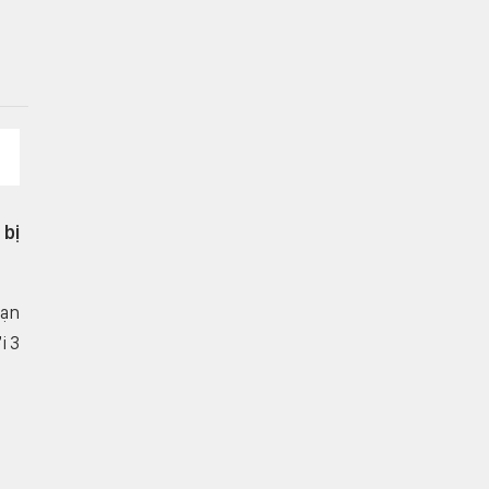
ettings
 bị
oạn
i 3