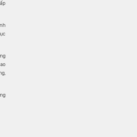
hấp
ánh
tục
ững
iao
ng,
ợng