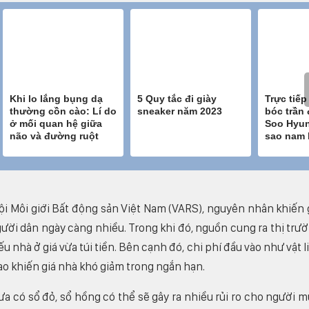
i Môi giới Bất động sản Việt Nam (VARS), nguyên nhân khiến 
ười dân ngày càng nhiều. Trong khi đó, nguồn cung ra thị trư
 nhà ở giá vừa túi tiền. Bên cạnh đó, chi phí đầu vào như vật l
ao khiến giá nhà khó giảm trong ngắn hạn.
a có sổ đỏ, sổ hồng có thể sẽ gây ra nhiều rủi ro cho người m