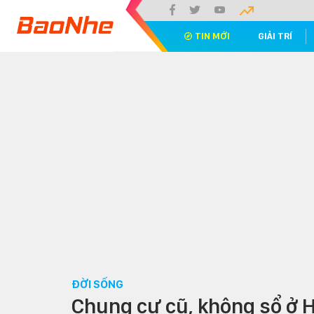
TIN MỚI
GIẢI TRÍ
ĐỜI SỐNG
Chung cư cũ, không sổ ở H