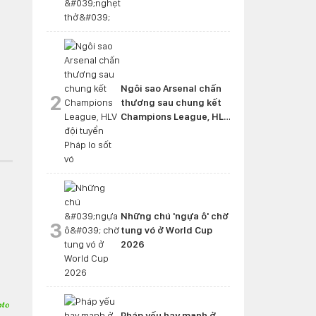
Ngôi sao Arsenal chấn
2
thương sau chung kết
Champions League, HLV
đội tuyển Pháp lo sốt vó
Những chú 'ngựa ô' chờ
3
tung vó ở World Cup
2026
Pháp yếu hay mạnh ở