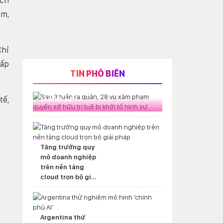
ích
ăm,
Chỉ
gấp
TIN PHỔ BIẾN
Sau 3 tuần ra quân, 28 vụ xâm
phạm quyền sở hữu trí tuệ bị khởi
tế,
tố hình sự
Tăng trưởng quy
mô doanh nghiệp
trên nền tảng
cloud trọn bộ giải
pháp
Argentina thử