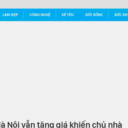
LÀM ĐẸP
CÔNG NGHỆ
XẾ YÊU
ĐỜI SỐNG
SỨC KH
à Nội vẫn tăng giá khiến chủ nhà