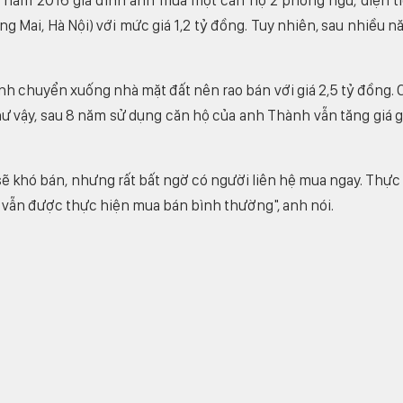
 năm 2016 gia đình anh mua một căn hộ 2 phòng ngủ, diện t
 Mai, Hà Nội) với mức giá 1,2 tỷ đồng. Tuy nhiên, sau nhiều n
nh chuyển xuống nhà mặt đất nên rao bán với giá 2,5 tỷ đồng. 
hư vậy, sau 8 năm sử dụng căn hộ của anh Thành vẫn tăng giá 
ẽ khó bán, nhưng rất bất ngờ có người liên hệ mua ngay. Thực 
y vẫn được thực hiện mua bán bình thường", anh nói.