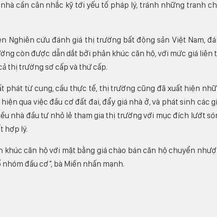
 nhà cần cân nhắc kỹ tới yếu tố pháp lý, tránh những tranh c
ện Nghiên cứu đánh giá thị trường bất động sản Việt Nam, đ
trường còn được dẫn dắt bởi phân khúc căn hộ, với mức giá liên 
cả thị trường sơ cấp và thứ cấp.
t phát từ cung, cầu thực tế, thị trường cũng đã xuất hiện nh
 hiện qua việc đầu cơ đất đai, đẩy giá nhà ở, và phát sinh các g
ều nhà đầu tư nhỏ lẻ tham gia thị trường với mục đích lướt só
t hợp lý.
ân khúc căn hộ với mặt bằng giá chào bán căn hộ chuyển như
số nhóm đầu cơ", bà Miền nhấn mạnh.