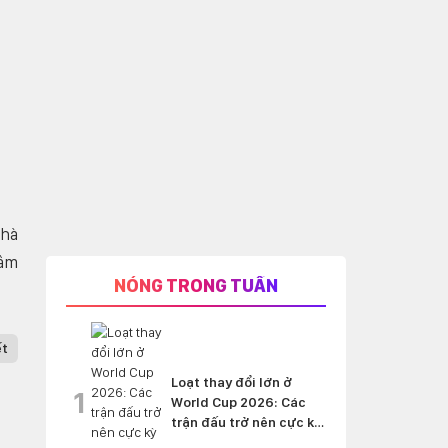
nhà
tâm
NÓNG TRONG TUẦN
ết
Loạt thay đổi lớn ở
1
World Cup 2026: Các
trận đấu trở nên cực kỳ
'nghẹt thở'