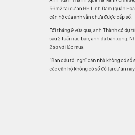
Anh Tuấn Thành (quê Hà Nam) chia sẻ,
56m2 tại dự án HH Linh Đàm (quận Hoàng
căn hộ của anh vẫn chưa được cấp sổ.
Tới tháng 9 vừa qua, anh Thành có dự tí
sau 2 tuần rao bán, anh đã bán xong. N
2 so với lúc mua.
"Ban đầu tôi nghĩ căn nhà không có sổ s
các căn hộ không có sổ đỏ tại dự án nà