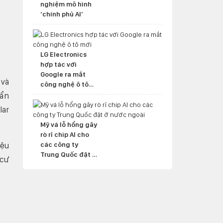
nghiệm mô hình
‘chính phủ AI’
LG Electronics
hợp tác với
Google ra mắt
 và
công nghệ ô tô
mới
uẩn
lar
Mỹ vá lỗ hổng gây
rò rỉ chip AI cho
iệu
các công ty
Trung Quốc đặt ở
 cư
nước ngoài