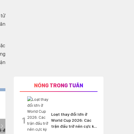
 tử
săn
mặc
ông
uận
NÓNG TRONG TUẦN
Loạt thay đổi lớn ở
1
World Cup 2026: Các
trận đấu trở nên cực kỳ
'nghẹt thở'