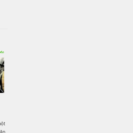
một
săn