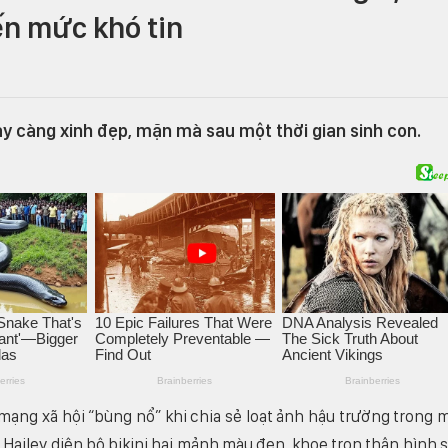
ến mức khó tin
y càng xinh đẹp, mặn mà sau một thời gian sinh con.
 mạng xã hội “bùng nổ” khi chia sẻ loạt ảnh hậu trường trong 
Hailey diện bộ bikini hai mảnh màu đen, khoe trọn thân hình 