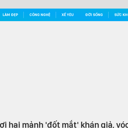
LÀM ĐẸP
CÔNG NGHỆ
XẾ YÊU
ĐỜI SỐNG
SỨC KH
ơi hai mảnh 'đốt mắt' khán giả, vó