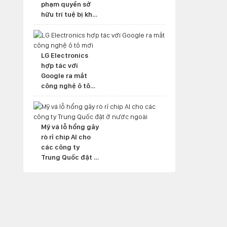
phạm quyền sở
hữu trí tuệ bị khởi
tố hình sự
LG Electronics
hợp tác với
Google ra mắt
công nghệ ô tô
mới
Mỹ vá lỗ hổng gây
rò rỉ chip AI cho
các công ty
Trung Quốc đặt ở
nước ngoài