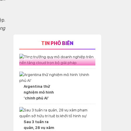
ệp.
àng
TIN PHỔ BIẾN
Tăng trưởng quy mô doanh nghiệp
trên nền tảng cloud trọn bộ giải
pháp
Argentina thử
nghiệm mô hình
‘chính phủ AI’
Sau 3 tuần ra
quân, 28 vụ xâm