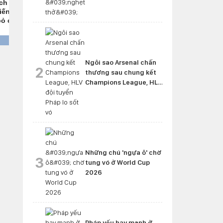
Ngôi sao Arsenal chấn
2
thương sau chung kết
Champions League, HLV
đội tuyển Pháp lo sốt vó
Những chú 'ngựa ô' chờ
3
tung vó ở World Cup
2026
Pháp yếu hay mạnh ở