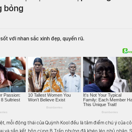
g bỏng
 sốt với nhan sắc xinh đẹp, quyến rũ.
iệt, mỗi động thái của Quỳnh Kool đều là tâm điểm chú ý của c
ai và sắp kết hôn cùng B Trần nhưng đã khéo léo phủ nhận. 