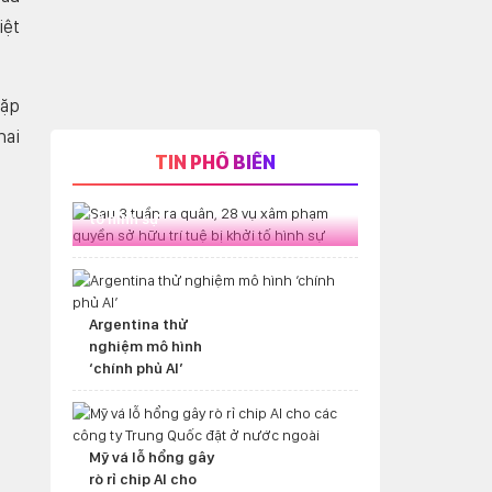
iệt
cặp
hai
TIN PHỔ BIẾN
Sau 3 tuần ra quân, 28 vụ xâm
phạm quyền sở hữu trí tuệ bị khởi
tố hình sự
Argentina thử
nghiệm mô hình
‘chính phủ AI’
Mỹ vá lỗ hổng gây
rò rỉ chip AI cho