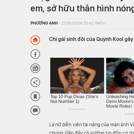
em, sở hữu thân hình nón
PHƯƠNG ANH
- 27/06/2024 23:42 GMT+7
Chị gái sinh đôi của Quỳnh Kool gây
Là nữ diễn viên tài năng của màn ảnh V
chúng. Gần đây cô vướng tin đồn có th