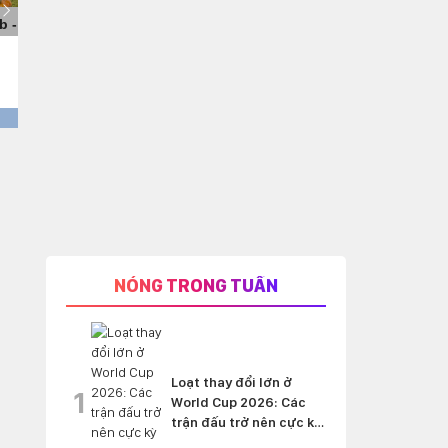
NÓNG TRONG TUẦN
Loạt thay đổi lớn ở
1
World Cup 2026: Các
trận đấu trở nên cực kỳ
'nghẹt thở'