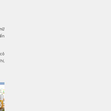
 nữ
iến
 cô
hí,