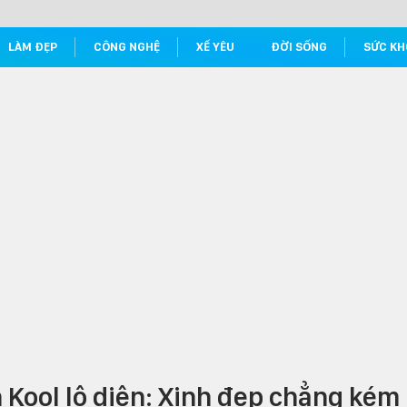
LÀM ĐẸP
CÔNG NGHỆ
XẾ YÊU
ĐỜI SỐNG
SỨC KH
h Kool lộ diện: Xinh đẹp chẳng kém