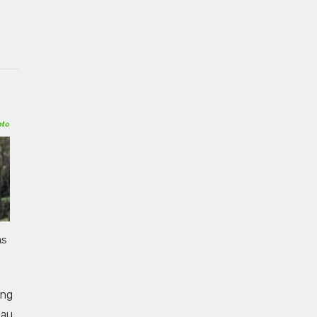
ông
Sau