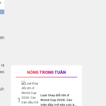
ười
 ra
heo
NÓNG TRONG TUẦN
rực
Loạt thay đổi lớn ở
1
World Cup 2026: Các
trận đấu trở nên cực kỳ