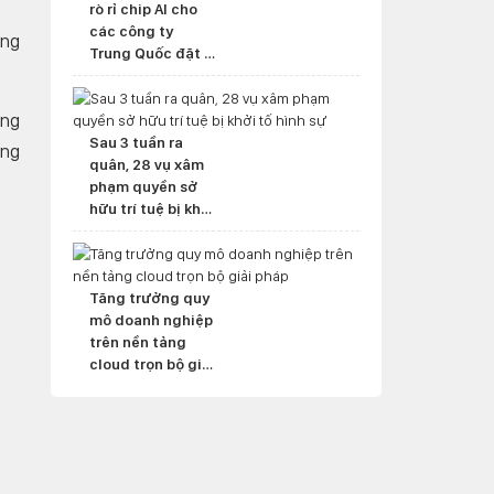
rò rỉ chip AI cho
các công ty
ông
Trung Quốc đặt ở
nước ngoài
ừng
Sau 3 tuần ra
ờng
quân, 28 vụ xâm
phạm quyền sở
hữu trí tuệ bị khởi
tố hình sự
Tăng trưởng quy
mô doanh nghiệp
trên nền tảng
cloud trọn bộ giải
pháp