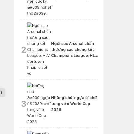
'nghẹt thở'
Ngôi sao Arsenal chấn
2
thương sau chung kết
Champions League, HLV
đội tuyển Pháp lo sốt vó
ết
Những chú 'ngựa ô' chờ
3
tung vó ở World Cup
2026