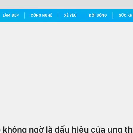
LÀM ĐẸP
CÔNG NGHỆ
XẾ YÊU
ĐỜI SỐNG
SỨC KH
 không ngờ là dấu hiệu của ung t