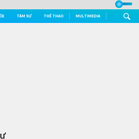
ỎE
TÂM SỰ
THỂ THAO
MULTIMEDIA
hư