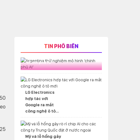
TIN PHỔ BIẾN
Argentina thử nghiệm mô hình
‘chính phủ AI’
LG Electronics
 50
hợp tác với
Google ra mắt
heo
công nghệ ô tô
mới
 25
Mỹ vá lỗ hổng gây