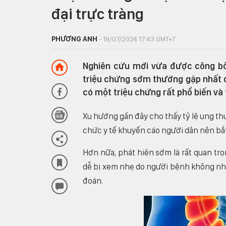
đại trực tràng
PHƯƠNG ANH
- 19/07/2024 17:43 GMT+7
Nghiên cứu mới vừa được công bố
triệu chứng sớm thường gặp nhất củ
có một triệu chứng rất phổ biến và
Xu hướng gần đây cho thấy tỷ lệ ung thư
chức y tế khuyến cáo người dân nên bắt
Hơn nữa, phát hiện sớm là rất quan tr
dễ bị xem nhẹ do người bệnh không nhậ
đoán.