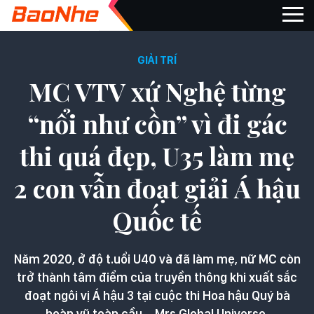
GIẢI TRÍ
MC VTV xứ Nghệ từng
“nổi như cồn” vì đi gác
thi quá đẹp, U35 làm mẹ
2 con vẫn đoạt giải Á hậu
Quốc tế
Năm 2020, ở độ t.uổi U40 và đã làm mẹ, nữ MC còn
trở thành tâm điểm của truyền thông khi xuất sắc
đoạt ngôi vị Á hậu 3 tại cuộc thi Hoa hậu Quý bà
hoàn vũ toàn cầu – Mrs Global Universe.