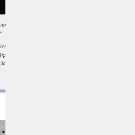
inh
”
tôi
ưng
uộc