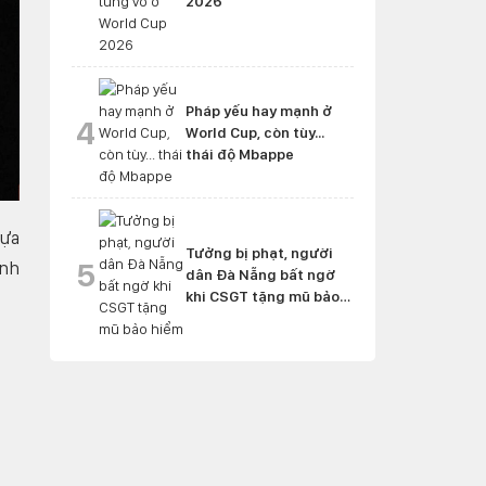
2026
Pháp yếu hay mạnh ở
4
World Cup, còn tùy...
thái độ Mbappe
lựa
Tưởng bị phạt, người
5
ính
dân Đà Nẵng bất ngờ
khi CSGT tặng mũ bảo
hiểm