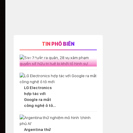
TIN PHỔ BIẾN
Sau 3 tuần ra quân, 28 vụ xâm
phạm quyền sở hữu trí tuệ bị khởi
tố hình sự
LG Electronics
hợp tác với
Google ra mắt
công nghệ ô tô
mới
Argentina thử