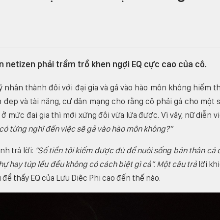
ến netizen phải trầm trồ khen ngợi EQ cực cao của cô.
 nhân thành đôi với đại gia và gả vào hào môn không hiếm t
nh đẹp và tài năng, cư dân mạng cho rằng cô phải gả cho một 
ở mức đại gia thì mới xứng đôi vừa lứa được. Vì vậy, nữ diễn v
 có từng nghĩ đến việc sẽ gả vào hào môn không?”
nh trả lời:
“Số tiền tôi kiếm được đủ để nuôi sống bản thân cả 
 thự hay túp lều đều không có cách biệt gì cả”. Một câu trả
lời kh
ể thấy EQ của Lưu Diệc Phi cao đến thế nào.