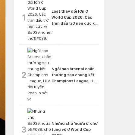
Loạt thay đổi lớn ở
1
World Cup 2026: Các
trận đấu trở nên cực kỳ
'nghẹt thở'
Ngôi sao Arsenal chấn
2
thương sau chung kết
Champions League, HLV
đội tuyển Pháp lo sốt vó
Những chú 'ngựa ô' chờ
3
tung vó ở World Cup