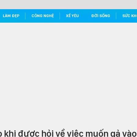
LÀM ĐẸP
CÔNG NGHỆ
XẾ YÊU
ĐỜI SỐNG
SỨC KH
ào khi được hỏi về việc muốn gả vào