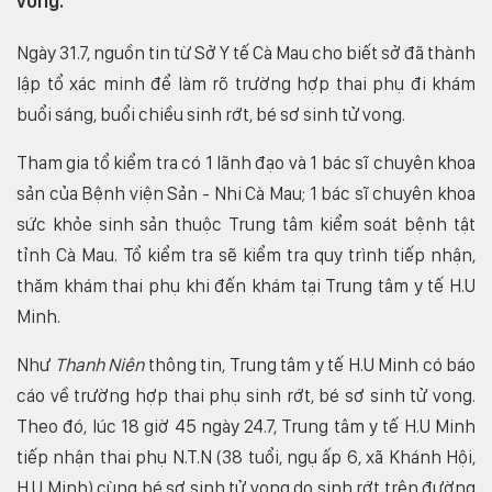
vong.
Ngày 31.7, nguồn tin từ Sở Y tế Cà Mau cho biết sở đã thành
lập tổ xác minh để làm rõ trường hợp thai phụ đi khám
buổi sáng, buổi chiều sinh rớt, bé sơ sinh tử vong.
Tham gia tổ kiểm tra có 1 lãnh đạo và 1 bác sĩ chuyên khoa
sản của Bệnh viện Sản - Nhi Cà Mau; 1 bác sĩ chuyên khoa
sức khỏe sinh sản thuộc Trung tâm kiểm soát bệnh tật
tỉnh Cà Mau. Tổ kiểm tra sẽ kiểm tra quy trình tiếp nhận,
thăm khám thai phụ khi đến khám tại Trung tâm y tế H.U
Minh.
Như
Thanh Niên
thông tin, Trung tâm y tế H.U Minh có báo
cáo về trường hợp thai phụ sinh rớt, bé sơ sinh tử vong.
Theo đó, lúc 18 giờ 45 ngày 24.7, Trung tâm y tế H.U Minh
tiếp nhận thai phụ N.T.N (38 tuổi, ngụ ấp 6, xã Khánh Hội,
H.U Minh) cùng bé sơ sinh tử vong do sinh rớt trên đường