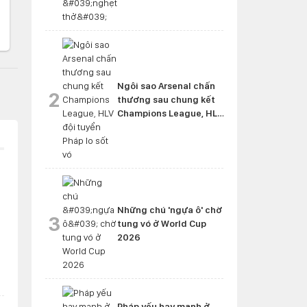
Ngôi sao Arsenal chấn
2
thương sau chung kết
Champions League, HLV
đội tuyển Pháp lo sốt vó
Những chú 'ngựa ô' chờ
3
tung vó ở World Cup
2026
Pháp yếu hay mạnh ở