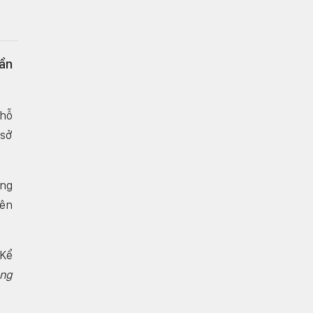
ần
 hỗ
 sở
ồng
tên
 Kể
ng