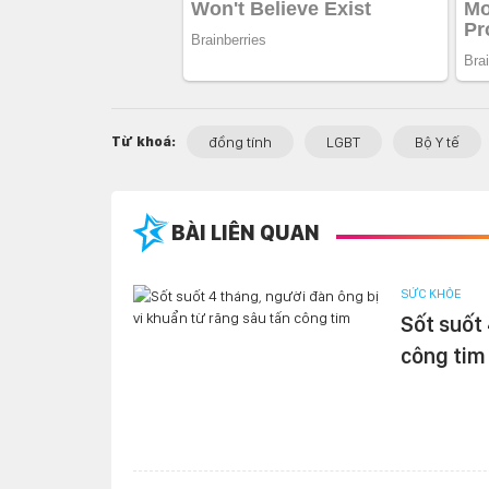
Từ khoá:
đồng tính
LGBT
Bộ Y tế
BÀI LIÊN QUAN
SỨC KHỎE
Sốt suốt 
công tim