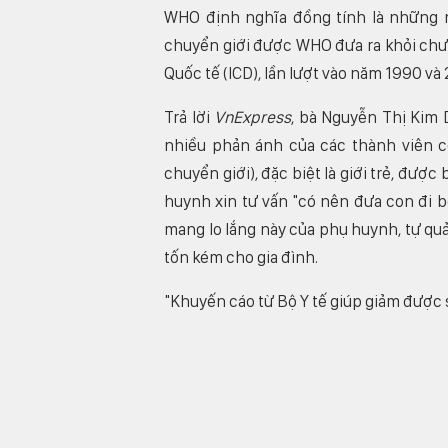
WHO định nghĩa đồng tính là những n
chuyển giới được WHO đưa ra khỏi c
Quốc tế (ICD), lần lượt vào năm 1990 và 
Trả lời
VnExpress
, bà Nguyễn Thị Kim 
nhiều phản ánh của các thành viên c
chuyển giới), đặc biệt là giới trẻ, đượ
huynh xin tư vấn "có nên đưa con đi b
mang lo lắng này của phụ huynh, tự qu
tốn kém cho gia đình.
"Khuyến cáo từ Bộ Y tế giúp giảm được s