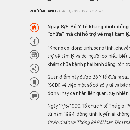
PHƯƠNG ANH
- 09/08/2022 13:46 GMT+7
Ngày 8/8 Bộ Y tế khẳng định đồng ti
“chữa” mà chỉ hỗ trợ về mặt tâm lý
"Không coi đồng tính, song tính, chuyển
trợ về tâm lý và do người có hiểu biết 
khám chữa bệnh phải bình đẳng, tôn trọng
Quan điểm này được Bộ Y tế đưa ra sau
(SCDI) về việc một số cơ sở y tế và bác
đơn vị hay cá nhân liên quan, tuy nhiên
Ngày 17/5/1990, Tổ chức Y tế Thế giới (
từ năm 1994, đồng tính luyến ái không
Chẩn đoán và Thống kê Rối loạn Tâm th