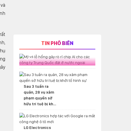
 và
ệnh
rất
nh,
TIN PHỔ BIẾN
Mỹ vá lỗ hổng gây rò rỉ chip AI cho
phụ
các công ty Trung Quốc đặt ở nước
ang
ngoài
gây
Sau 3 tuần ra
quân, 28 vụ xâm
phạm quyền sở
hữu trí tuệ bị khởi
tố hình sự
LG Electronics