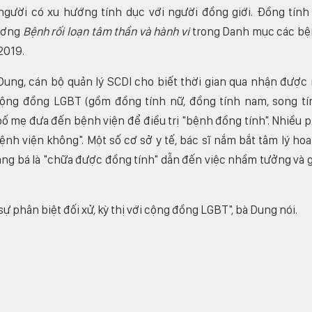
gười có xu hướng tính dục với người đồng giới. Đồng tính
hương
Bệnh rối loạn tâm thần và hành vi
trong Danh mục các b
2019.
Dung, cán bộ quản lý SCDI cho biết thời gian qua nhận được 
ộng đồng LGBT (gồm đồng tính nữ, đồng tính nam, song tí
c bố mẹ đưa đến bệnh viện để điều trị "bệnh đồng tính". Nhiều 
ệnh viện không". Một số cơ sở y tế, bác sĩ nắm bắt tâm lý ho
ảng bá là "chữa được đồng tính" dẫn đến việc nhầm tưởng và 
ự phân biệt đối xử, kỳ thị với cộng đồng LGBT", bà Dung nói.