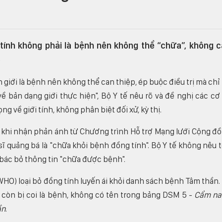
́nh không phải là bệnh nên không thể “chữa”, không c
.
 giới là bệnh nên không thể can thiệp, ép buộc điều trị mà chỉ
về bản dạng giới thực hiện", Bộ Y tế nêu rõ và đề nghị các cơ
 về giới tính, không phân biệt đối xử, kỳ thị.
 khi nhận phản ánh từ Chương trình Hỗ trợ Mạng lưới Cộng đ
 sĩ quảng bá là "chữa khỏi bệnh đồng tính". Bộ Y tế không nêu 
 bác bỏ thông tin "chữa được bệnh".
WHO) loại bỏ đồng tính luyến ái khỏi danh sách bệnh Tâm thần.
 còn bị coi là bệnh, không có tên trong bảng DSM 5 -
Cẩm na
ần
.