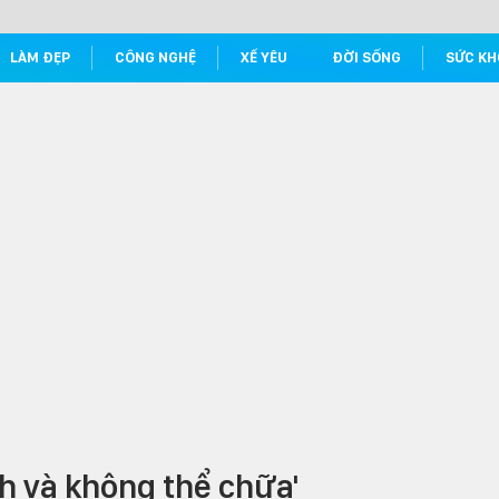
LÀM ĐẸP
CÔNG NGHỆ
XẾ YÊU
ĐỜI SỐNG
SỨC KH
h và không thể chữa'