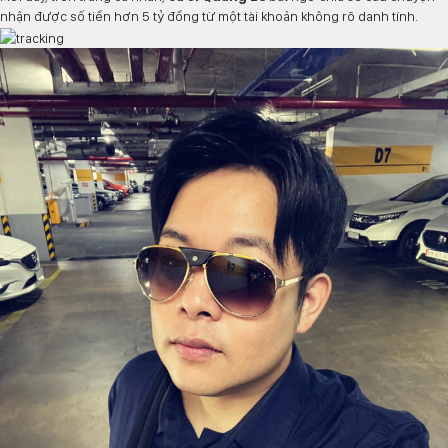
nhận được số tiền hơn 5 tỷ đồng từ một tài khoản không rõ danh tính.