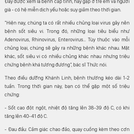
Đây được xem là bệnh cấp tính, hay gặp ở trẻ em và người
già - có hệ miễn dịch yếu hoặc suy giảm theo thời gian.
"Hiện nay, chúng ta có rất nhiều chủng loại virus gây nên
bệnh sốt siêu vi. Trong đó, những loại tiêu biểu như
Adenovirus, Rhinovirus, Enterovirus... Tùy thuộc vào mỗi
chủng loại, chúng sẽ gây ra những bệnh khác nhau. Mặt
khác, sốt siêu vi có nhiều chủng khác nhau nhưng triệu
chứng bệnh khá tương đương", bác sĩ Thức nói.
Theo điều dưỡng Khánh Linh, bệnh thường kéo dài 1-2
tuần. Trong thời gian này, bạn có thể gặp một số triệu
chứng:
- Sốt cao đột ngột, nhiệt độ tăng lên 38-39 độ C, có khi
tăng lên 40-41 độ C.
- Đau đầu: Cảm giác chao đảo, quay cuồng kèm theo cơn