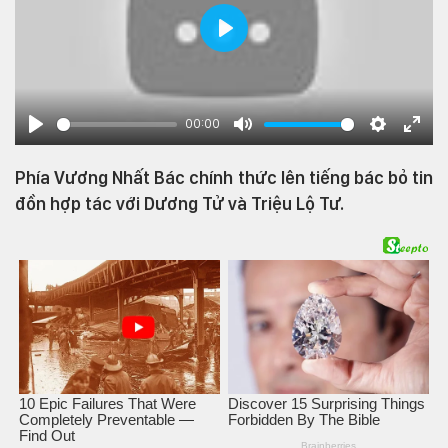
Play
00:00
Play
Mute
Settings
Enter
fulls
Phía Vương Nhất Bác chính thức lên tiếng bác bỏ tin
đồn hợp tác với Dương Tử và Triệu Lộ Tư.