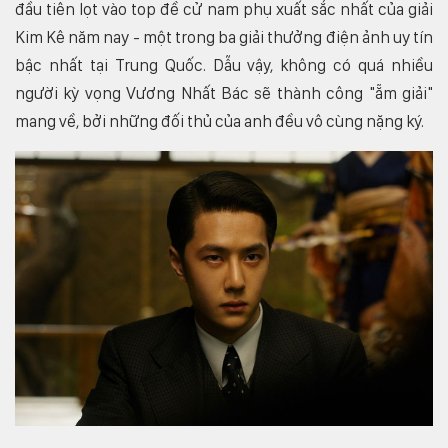
đầu tiên lọt vào top đề cử nam phụ xuất sắc nhất của giải
Kim Kê năm nay - một trong ba giải thưởng điện ảnh uy tín
bậc nhất tại Trung Quốc. Dẫu vậy, không có quá nhiều
người kỳ vọng Vương Nhất Bác sẽ thành công "ẵm giải"
mang về, bởi những đối thủ của anh đều vô cùng nặng ký.