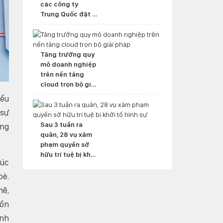
các công ty
Trung Quốc đặt ở
nước ngoài
Tăng trưởng quy
mô doanh nghiệp
trên nền tảng
cloud trọn bộ giải
pháp
Nếu
 sự
Sau 3 tuần ra
ũng
quân, 28 vụ xâm
phạm quyền sở
hữu trí tuệ bị khởi
lúc
tố hình sự
bè.
mẽ,
hồn
ình