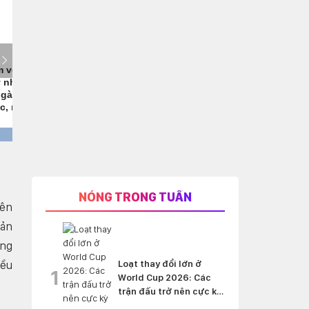
NÓNG TRONG TUẦN
iên
bản
ũng
iều
Loạt thay đổi lớn ở
1
World Cup 2026: Các
trận đấu trở nên cực kỳ
'nghẹt thở'