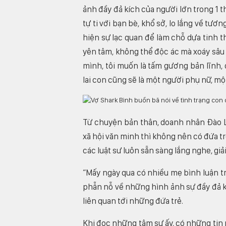
ảnh đầy đả kích của người lớn trong 1 t
tự ti với bạn bè, khổ sở, lo lắng về tươ
hiện sự lạc quan để làm chỗ dựa tinh 
yên tâm, không thể độc ác mà xoáy sâu 
mình, tôi muốn là tấm gương bản lĩnh,
lai con cũng sẽ là một người phụ nữ, mộ
Từ chuyện bản thân, doanh nhân Đào L
xã hội văn minh thì không nên có đứa t
các luật sư luôn sẵn sàng lắng nghe, gi
“Mấy ngày qua có nhiều mẹ bình luận trê
phẫn nỗ về những hình ảnh sự đầy đả k
liên quan tới những đứa trẻ.
Khi đọc những tâm sự ấy, có những tin nh