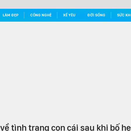
LÀM ĐẸP
CÔNG NGHỆ
XẾ YÊU
ĐỜI SỐNG
SỨC KH
về tình trạng con cái sau khi bố h