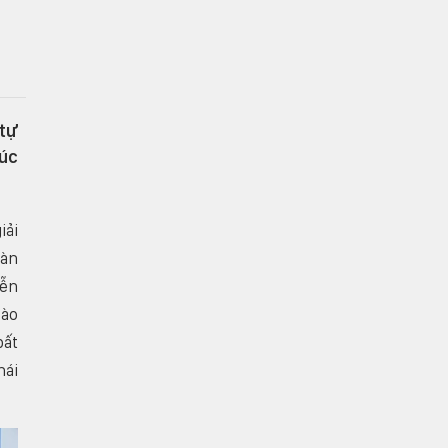
 tự
xúc
iải
oàn
iễn
Đào
bất
hái