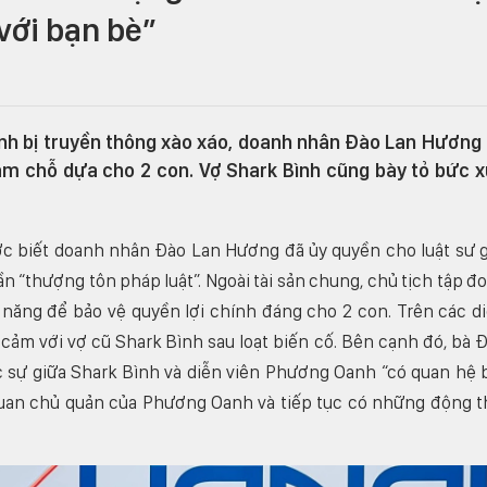
với bạn bè”
ình bị truyền thông xào xáo, doanh nhân Đào Lan Hương
làm chỗ dựa cho 2 con. Vợ Shark Bình cũng bày tỏ bức 
ợc biết doanh nhân Đào Lan Hương đã ủy quyền cho luật sư g
ần “thượng tôn pháp luật”. Ngoài tài sản chung, chủ tịch tập đ
năng để bảo vệ quyền lợi chính đáng cho 2 con. Trên các d
 cảm với vợ cũ Shark Bình sau loạt biến cố. Bên cạnh đó, bà 
sự giữa Shark Bình và diễn viên Phương Oanh “có quan hệ 
 quan chủ quản của Phương Oanh và tiếp tục có những động t