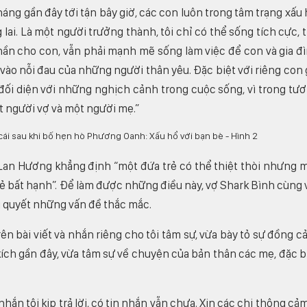
háng gần đây tới tận bây giờ, các con luôn trong tâm trạng xấu 
ng lai. Là một người trưởng thành, tôi chỉ có thể sống tích cực, 
thần cho con, vẫn phải mạnh mẽ sống làm việc để con và gia đ
vào nỗi đau của những người thân yêu. Đặc biệt với riêng con 
 đối diện với những nghịch cảnh trong cuộc sống, vì trong tư
t người vợ và một người mẹ.”
an Hương khẳng định “một đứa trẻ có thể thiệt thòi nhưng 
rẻ bất hạnh”. Để làm được những điều này, vợ Shark Bình cùng 
ải quyết những vấn đề thắc mắc.
n bài viết và nhắn riêng cho tôi tâm sự, vừa bày tỏ sự đồng c
ích gần đây, vừa tâm sự về chuyện của bản thân các mẹ, đặc b
ắn tôi kịp trả lời, có tin nhắn vẫn chưa. Xin các chị thông cảm