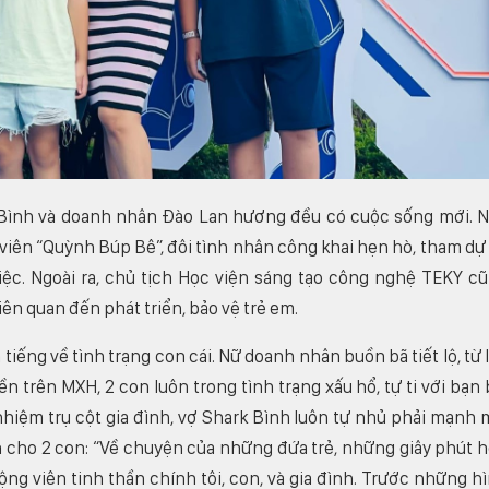
k Bình và doanh nhân Đào Lan hương đều có cuộc sống mới. 
viên “Quỳnh Búp Bê”, đôi tình nhân công khai hẹn hò, tham dự
 việc. Ngoài ra, chủ tịch Học viện sáng tạo công nghệ TEKY c
ên quan đến phát triển, bảo vệ trẻ em.
 tiếng về tình trạng con cái. Nữ doanh nhân buồn bã tiết lộ, từ 
 trên MXH, 2 con luôn trong tình trạng xấu hổ, tự ti với bạn 
 nhiệm trụ cột gia đình, vợ Shark Bình luôn tự nhủ phải mạnh 
n cho 2 con: “Về chuyện của những đứa trẻ, những giây phút 
ộng viên tinh thần chính tôi, con, và gia đình. Trước những h