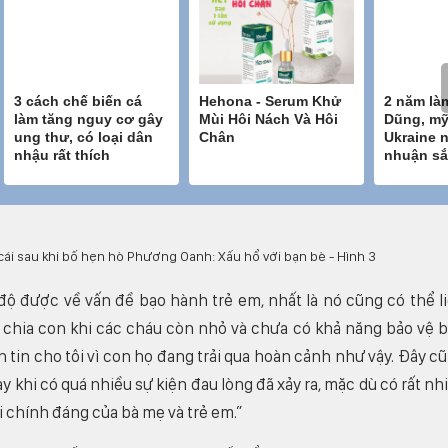
độ được về vấn đề bạo hành trẻ em, nhất là nó cũng có thể l
ải chia con khi các cháu còn nhỏ và chưa có khả năng bảo vệ 
n tin cho tôi vì con họ đang trải qua hoàn cảnh như vậy. Đây c
y khi có quá nhiều sự kiện đau lòng đã xảy ra, mặc dù có rất nh
i chính đáng của bà mẹ và trẻ em.”