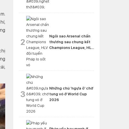
âm.
hí,
áng
Ngôi sao Arsenal chấn
2
thương sau chung kết
Champions League, HLV
chị
đội tuyển Pháp lo sốt vó
àng
ái,
Những chú 'ngựa ô' chờ
3
tung vó ở World Cup
2026
Pháp yếu hay mạnh ở