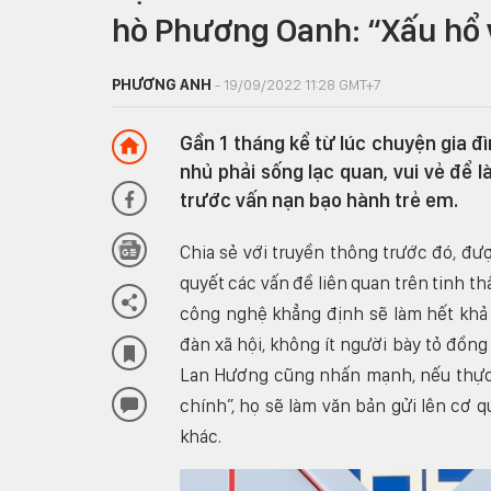
hò Phương Oanh: “Xấu hổ 
PHƯƠNG ANH
- 19/09/2022 11:28 GMT+7
Gần 1 tháng kể từ lúc chuyện gia đ
nhủ phải sống lạc quan, vui vẻ để 
trước vấn nạn bạo hành trẻ em.
Chia sẻ với truyền thông trước đó, đư
quyết các vấn đề liên quan trên tinh th
công nghệ khẳng định sẽ làm hết khả 
đàn xã hội, không ít người bày tỏ đồng
Lan Hương cũng nhấn mạnh, nếu thực 
chính”, họ sẽ làm văn bản gửi lên cơ
khác.