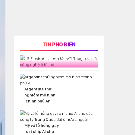
TIN PHỔ BIẾN
LG Electronics hợp tác với Google
ra mắt công nghệ ô tô mới
Argentina thử
nghiệm mô hình
‘chính phủ AI’
Mỹ vá lỗ hổng gây
rò rỉ chip AI cho