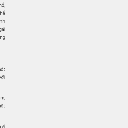
hổ,
thể
ình
gái
ơng
một
với
ảm,
iệt
 vì