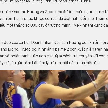
nh nhân Đào Lan Hương và 2 con nhỏ được nhiều người quan t
ợc niềm hạnh phúc khi cô con gái đã biết nghĩ đến mẹ. Thậm c
iểu một thầy giáo U30 dạy ở trường mình: “Mẹ xinh thì xứng đ
h đẹp của xã hội. Doanh nhân Đào Lan Hương còn khiến hội 
 năng lượng. Trước đó, hình ảnh bà mẹ 2 con xuất hiện trên h
ận về nhiều bình luận tích cực. Qua cách trò chuyện với con c
sự gần gũi, nắm bắt tâm lý trẻ em một cách khá hiện đại.