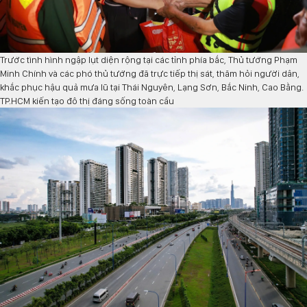
Trước tình hình ngập lụt diện rộng tại các tỉnh phía bắc, Thủ tướng Phạm
Minh Chính và các phó thủ tướng đã trực tiếp thị sát, thăm hỏi người dân,
khắc phục hậu quả mưa lũ tại Thái Nguyên, Lạng Sơn, Bắc Ninh, Cao Bằng.
TP.HCM kiến tạo đô thị đáng sống toàn cầu