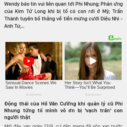
Wendy báo tin vui liên quan tới Phi Nhung; Phản ứng
của Kim Tử Long khi bị tố có con rơi ở Mỹ; Trấn
Thành tuyên bố thẳng về tiền mừng cưới Diệu Nhi -
Anh Tú;...
Động thái của Hồ Văn Cường khi quản lý cũ Phi
Nhung từng tố mình vô ơn bị 'vạch trần' con
người thật
Mới đây, vào ngày 13/9, cư dân mạng đã xôn xao trước