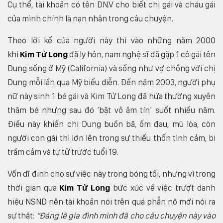
Cụ thể, tài khoản có tên DN.V cho biết chị gái và cháu gái
của mình chính là nạn nhân trong câu chuyện.
Theo lời kể của người này thì vào những năm 2000
khi
Kim Tử Long
đã ly hôn, nam nghệ sĩ đã gặp 1 cô gái tên
Dung sống ở Mỹ (California) và sống như vợ chồng với chị
Dung mỗi lần qua Mỹ biểu diễn. Đến năm 2003, người phụ
nữ này sinh 1 bé gái và Kim Tử Long đã hứa thường xuyên
thăm bé nhưng sau đó ‘bặt vô âm tín’ suốt nhiều năm.
Điều này khiến chị Dung buồn bã, ốm đau, mù lòa, còn
người con gái thì lớn lên trong sự thiếu thốn tình cảm, bị
trầm cảm và tự tử trước tuổi 19.
Vốn dĩ định cho sự việc này trong bóng tối, nhưng vì trong
thời gian qua
Kim Tử Long
bức xúc về việc trượt danh
hiệu NSND nên tài khoản nói trên quá phẫn nộ mới nói ra
sự thật:
“Đáng lẽ gia đình mình đã cho câu chuyện này vào