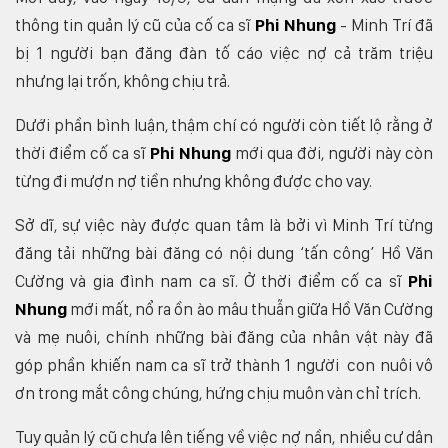
thông tin quản lý cũ của cố ca sĩ
Phi Nhung
- Minh Trí đã
bị 1 người bạn đăng đàn tố cáo việc nợ cả trăm triệu
nhưng lại trốn, không chịu trả.
Dưới phần bình luận, thậm chí có người còn tiết lộ rằng ở
thời điểm cố ca sĩ
Phi Nhung
mới qua đời, người này còn
từng đi mượn nợ tiền nhưng không được cho vay.
Sở dĩ, sự việc này được quan tâm là bởi vì Minh Trí từng
đăng tải những bài đăng có nội dung ‘tấn công’ Hồ Văn
Cường và gia đình nam ca sĩ. Ở thời điểm cố ca sĩ
Phi
Nhung
mới mất, nổ ra ồn ào mâu thuẫn giữa Hồ Văn Cường
và mẹ nuôi, chính những bài đăng của nhân vật này đã
góp phần khiến nam ca sĩ trở thành 1 người con nuôi vô
ơn trong mắt công chúng, hứng chịu muôn vàn chỉ trích.
Tuy quản lý cũ chưa lên tiếng về việc nợ nần, nhiều cư dân