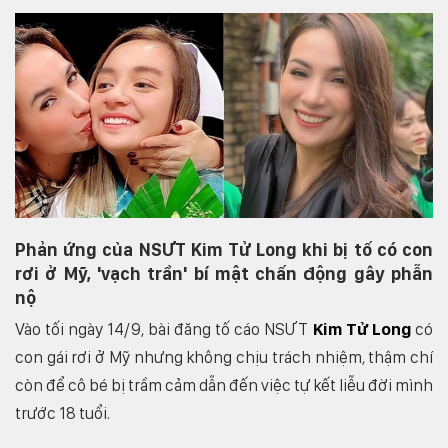
Phản ứng của NSƯT Kim Tử Long khi bị tố có con
rơi ở Mỹ, 'vạch trần' bí mật chấn động gây phẫn
nộ
Vào tối ngày 14/9, bài đăng tố cáo NSƯT
Kim Tử Long
có
con gái rơi ở Mỹ nhưng không chịu trách nhiệm, thậm chí
còn để cô bé bị trầm cảm dẫn đến việc tự kết liễu đời mình
trước 18 tuổi.