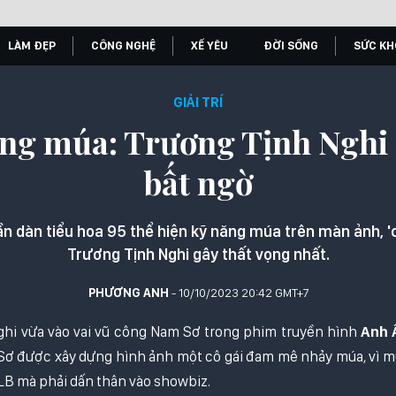
LÀM ĐẸP
CÔNG NGHỆ
XẾ YÊU
ĐỜI SỐNG
SỨC KH
GIẢI TRÍ
ăng múa: Trương Tịnh Nghi 
bất ngờ
lần dàn tiểu hoa 95 thể hiện kỹ năng múa trên màn ảnh, '
Trương Tịnh Nghi gây thất vọng nhất.
PHƯƠNG ANH
- 10/10/2023 20:42 GMT+7
hi vừa vào vai vũ công Nam Sơ trong phim truyền hình
Anh 
Sơ được xây dựng hình ảnh một cô gái đam mê nhảy múa, vì mu
LB mà phải dấn thân vào showbiz.