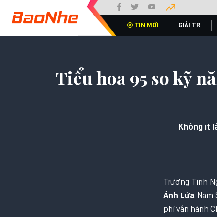
TIN MỚI
GIẢI TRÍ
Tiểu hoa 95 so kỹ n
Không ít 
Trương Tịnh Ng
Ánh Lửa
. Nam 
phí vận hành C