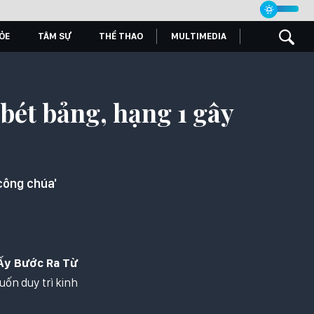
ỎE
TÂM SỰ
THỂ THAO
MULTIMEDIA
bét bảng, hạng 1 gây
công chúa'
Ấy Bước Ra Từ
ốn duy trì kinh