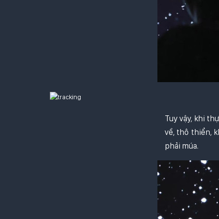
Tuy vậy, khi t
về, thô thiển,
phải múa.