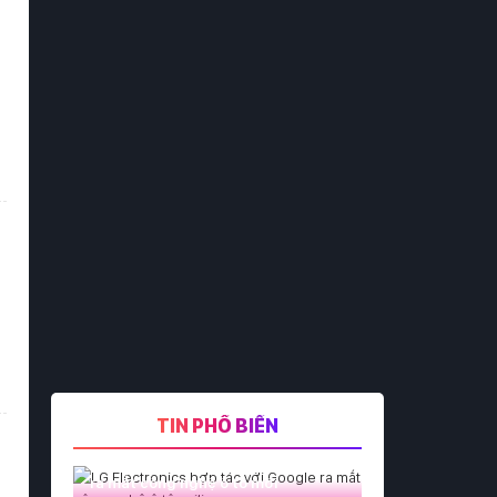
TIN PHỔ BIẾN
LG Electronics hợp tác với Google
ra mắt công nghệ ô tô mới