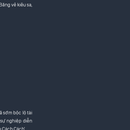
ăng vẻ kiêu sa,
 sớm bộc lộ tài
 sự nghiệp diễn
 Cách Cách'.