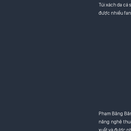
Túi xách da cá
được nhiều fan
Phạm Băng Băng
năng nghệ thuậ
xuất và được nh