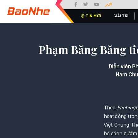
TIN MỚI
GIẢI TRÍ
Phạm Băng Băng ti
Diễn viên P
Nam Chun
Theo
Fanbingb
hoạt động tron
Việt Chung Th
bộ cánh bướm h