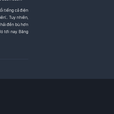
i tiếng cả điện
n'... Tuy nhiên,
 phải đền bù hơn
ó tới nay. Băng