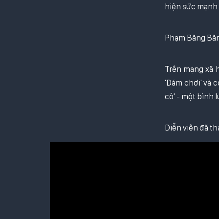
hiện sức mạnh 
Phạm Băng Băng
Trên mạng xã h
'Dám chơi' và c
cô' - một bình 
Diễn viên đã th