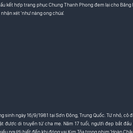
 sấu kết hợp trang phục Chung Thanh Phong đem lại cho Băng B
 nhận xét 'như nàng ong chúa'.
 sinh ngày 16/9/1981 tại Sơn Đông, Trung Quốc. Từ nhỏ, cô đã
t được di truyền từ cha mẹ. Năm 17 tuổi, người đẹp bắt đầu
iều người biết đến khi đóng vai Kim Tỏa trong phim 'Hoàn Châu