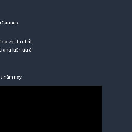
i Cannes.
ẹp và khí chất.
trang luôn ưu ái
es năm nay.