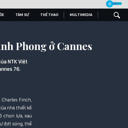
ỎE
TÂM SỰ
THỂ THAO
MULTIMEDIA
anh Phong ở Cannes
của NTK Việt
annes 76.
 Charles Finch,
ủa nhà thiết kế
 chọn lựa, sau
ư đợt sóng, thể