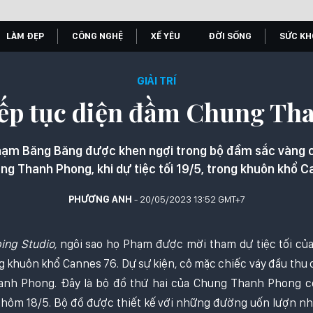
LÀM ĐẸP
CÔNG NGHỆ
XẾ YÊU
ĐỜI SỐNG
SỨC KH
GIẢI TRÍ
ếp tục diện đầm Chung Th
hạm Băng Băng được khen ngợi trong bộ đầm sắc vàng 
g Thanh Phong, khi dự tiệc tối 19/5, trong khuôn khổ C
PHƯƠNG ANH
- 20/05/2023 13:52 GMT+7
ing Studio,
ngôi sao họ Phạm được mời tham dự tiệc tối của
g khuôn khổ Cannes 76. Dự sự kiện, cô mặc chiếc váy đầu thu c
anh Phong. Đây là bộ đồ thứ hai của Chung Thanh Phong cô
ôm 18/5. Bộ đồ được thiết kế với những đường uốn lượn nh