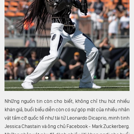
Những nguồn tin còn cho biết, không chỉ thu hút nhiều
khán giả, buổi biểu diễn còn có sự góp mặt của nhiều nhân
vật tầm cỡ quốc tế như tài tử Leonardo Dicaprio, minh tinh
Jessica Chastain và ông chủ Facebook - Mark Zuckerberg.