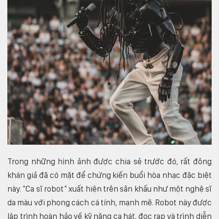
Trong những hình ảnh được chia sẻ trước đó, rất đông
khán giả đã có mặt để chứng kiến buổi hòa nhạc đặc biệt
này. "Ca sĩ robot" xuất hiện trên sân khấu như một nghệ sĩ
da màu với phong cách cá tính, mạnh mẽ. Robot này được
lập trình hoàn hảo về kỹ năng ca hát, đọc rap và trình diễn