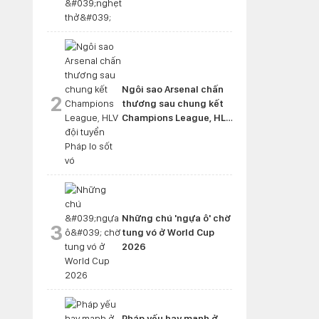
Ngôi sao Arsenal chấn
2
thương sau chung kết
Champions League, HLV
đội tuyển Pháp lo sốt vó
Những chú 'ngựa ô' chờ
3
tung vó ở World Cup
2026
Pháp yếu hay mạnh ở