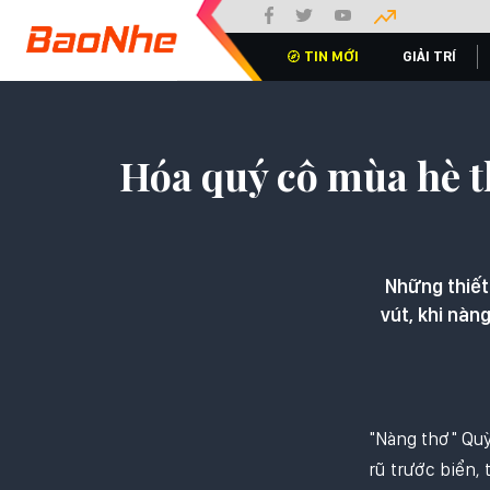
TIN MỚI
GIẢI TRÍ
Hóa quý cô mùa hè t
Những thiết
vút, khi nàn
"Nàng thơ" Quỳ
rũ trước biển,