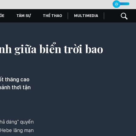
ỎE
TÂM SỰ
THỂ THAO
MULTIMEDIA
h giữa biển trời bao
ốt thăng cao
hảnh thơi tận
thả dáng" quyến
a Hebe lãng mạn