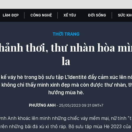
LÀM ĐẸP
CÔNG NGHỆ
XẾ YÊU
ĐỜI SỐNG
SỨC KH
THỜI TRANG
hảnh thơi, thư nhàn hòa mìn
la
 kế váy hè trong bộ sưu tập L'Identité đẩy cảm xúc lên n
g không chỉ thấy mình xinh đẹp mà còn được thư nhàn, t
hưởng mùa hè.
PHƯƠNG ANH
- 25/05/2023 09:31 GMT+7
nh Anh khoác lên mình những chiếc váy mềm mại, nữ tính "
 trên những bãi đá xù xì thô ráp. Bộ sưu tập mùa Hè 2023 củ