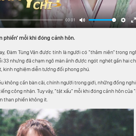
03:01
Mute
Settin
E
f
 phiền' mỗi khi đóng cảnh hôn.
nay, Đàm Tùng Vận được tính là người có "thâm niên" trong ng
ổi 33 nhưng đã chạm ngõ màn ảnh được ngót nghét gần hai c
ật, kinh nghiệm diễn tương đối phong phú.
ều không cần bàn cãi, chính người trong giới, những đồng ngh
iếng công nhận. Tuy vậy, "tật xấu" mỗi khi đóng cảnh hôn của 
ên than phiền không ít.