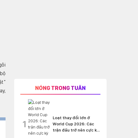
gôi
 bộ
ật"
NÓNG TRONG TUẦN
ay,
Loạt thay đổi lớn ở
1
World Cup 2026: Các
trận đấu trở nên cực kỳ
'nghẹt thở'