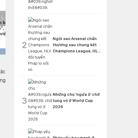
Ngôi sao Arsenal chấn
2
thương sau chung kết
Champions League, HLV
đội tuyển Pháp lo sốt vó
mặc
òng
Những chú 'ngựa ô' chờ
3
tung vó ở World Cup
2026
Pháp yếu hay mạnh ở