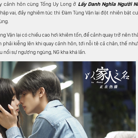
ay cảnh hôn cùng Tống Uy Long ở
Lấy Danh Nghĩa Người N
hập vai, đầy nghiêm túc thì Đàm Tùng Vận lại đột nhiên bật cư
gùng.
ng Vận lại có chiều cao hơi khiêm tốn, để cảnh quay trở nên t
phải kiễng lên khi quay cảnh hôn, tới nỗi tê cả chân, thế nh
ấu nổi sự ngượng ngùng, NG kha khá lần.