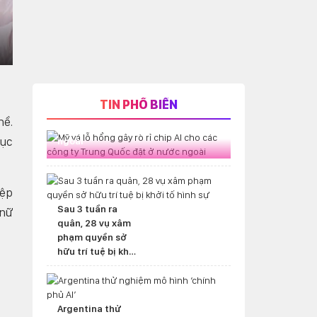
gs
nter
ullscreen
TIN PHỔ BIẾN
Mỹ vá lỗ hổng gây rò rỉ chip AI cho
hề.
các công ty Trung Quốc đặt ở nước
hục
ngoài
iệp
Sau 3 tuần ra
"nữ
quân, 28 vụ xâm
phạm quyền sở
hữu trí tuệ bị khởi
tố hình sự
Argentina thử