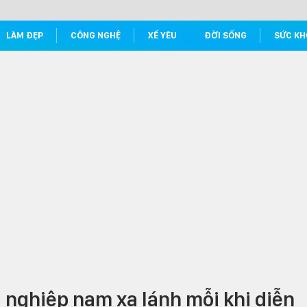
LÀM ĐẸP
CÔNG NGHỆ
XẾ YÊU
ĐỜI SỐNG
SỨC KH
 nghiệp nam xa lánh mỗi khi diễn