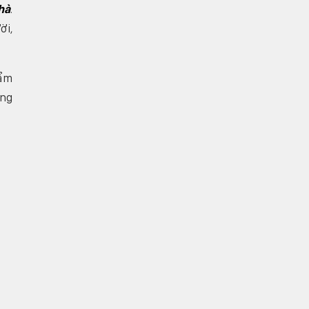
hà
.
ời,
hẩm
ưng