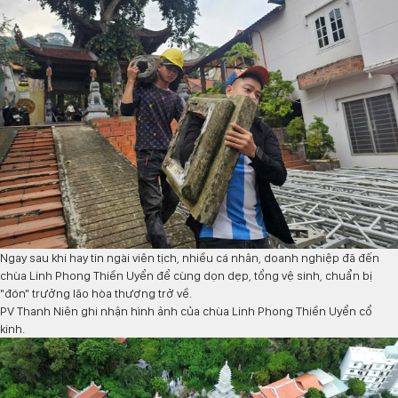
Ngay sau khi hay tin ngài viên tịch, nhiều cá nhân, doanh nghiệp đã đến
chùa Linh Phong Thiền Uyển để cùng dọn dẹp, tổng vệ sinh, chuẩn bị
"đón" trưởng lão hòa thượng trở về.
PV
Thanh Niên
ghi nhận hình ảnh của chùa Linh Phong Thiền Uyển cổ
kinh.