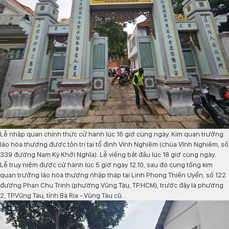
Lễ nhập quan chính thức cử hành lúc 16 giờ cùng ngày. Kim quan trưởng
lão hòa thượng được tôn trí tại tổ đình Vĩnh Nghiêm (chùa Vĩnh Nghiêm, số
339 đường Nam Kỳ Khởi Nghĩa). Lễ viếng bắt đầu lúc 18 giờ cùng ngày.
Lễ truy niệm được cử hành lúc 5 giờ ngày 12.10, sau đó cung tống kim
quan trưởng lão hòa thượng nhập tháp tại Linh Phong Thiền Uyển, số 122
đường Phan Chu Trinh (phường Vũng Tàu, TP.HCM), trước đây là phường
2, TP.Vũng Tàu, tỉnh Bà Rịa - Vũng Tàu cũ.