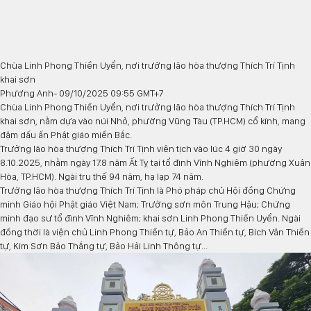
Chùa Linh Phong Thiền Uyển, nơi trưởng lão hòa thượng Thích Trí Tịnh
khai sơn
Phương Anh
- 09/10/2025 09:55 GMT+7
Chùa Linh Phong Thiền Uyển, nơi trưởng lão hòa thượng Thích Trí Tịnh
khai sơn, nằm dựa vào núi Nhỏ, phường Vũng Tàu (TP.HCM) cổ kính, mang
đậm dấu ấn Phật giáo miền Bắc.
Trưởng lão hòa thượng Thích Trí Tịnh viên tịch vào lúc 4 giờ 30 ngày
8.10.2025, nhằm ngày 17.8 năm Ất Tỵ tại tổ đình Vĩnh Nghiêm (phường Xuân
Hòa, TP.HCM). Ngài trụ thế 94 năm, hạ lạp 74 năm.
Trưởng lão hòa thượng Thích Trí Tịnh là Phó pháp chủ Hội đồng Chứng
minh Giáo hội Phật giáo Việt Nam; Trưởng sơn môn Trung Hậu; Chứng
minh đạo sư tổ đình Vĩnh Nghiêm; khai sơn Linh Phong Thiền Uyển. Ngài
đồng thời là viện chủ Linh Phong Thiền tự, Bảo An Thiền tự, Bích Vân Thiền
tự, Kim Sơn Bảo Thắng tự, Bảo Hải Linh Thông tự...