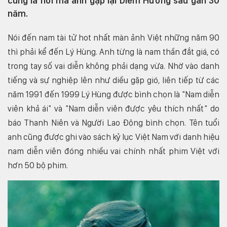
cũng là nơi mà anh gặp lại Diễm Hương sau gần 30
năm.
Nói đến nam tài tử hot nhất màn ảnh Việt những năm 90
thì phải kể đến Lý Hùng. Anh từng là nam thần đắt giá, có
trong tay số vai diễn không phải dạng vừa. Nhờ vào danh
tiếng và sự nghiệp lên như diều gặp gió, liên tiếp từ các
năm 1991 đến 1999 Lý Hùng được bình chọn là "Nam diễn
viên khả ái" và "Nam diễn viên được yêu thích nhất" do
báo Thanh Niên và Người Lao Động bình chọn. Tên tuổi
anh cũng được ghi vào sách kỷ lục Việt Nam với danh hiệu
nam diễn viên đóng nhiều vai chính nhất phim Việt với
hơn 50 bộ phim.