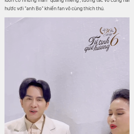
luôn có những màn "quăng miếng", tương tác vô cùng hài
hước với "anh Bo" khiến fan vô cùng thích thú.