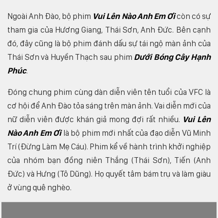
Ngoài Anh Đào, bộ phim
Vui Lên Nào Anh Em Ơi
còn có sự
tham gia của Hương Giang, Thái Sơn, Anh Đức. Bên cạnh
đó, đây cũng là bộ phim đánh dấu sự tái ngộ màn ảnh của
Thái Sơn và Huyền Thạch sau phim
Dưới Bóng Cây Hạnh
Phúc
.
Đóng chung phim cùng dàn diễn viên tên tuổi của VFC là
cơ hội để Anh Đào tỏa sáng trên màn ảnh. Vai diễn mới của
nữ diễn viên được khán giả mong đợi rất nhiều.
Vui Lên
Nào Anh Em Ơi
là bộ phim mới nhất của đạo diễn Vũ Minh
Trí (Đừng Làm Mẹ Cáu). Phim kể về hành trình khởi nghiệp
của nhóm bạn đồng niên Thắng (Thái Sơn), Tiến (Anh
Đức) và Hưng (Tô Dũng). Họ quyết tâm bám trụ và làm giàu
ở vùng quê nghèo.