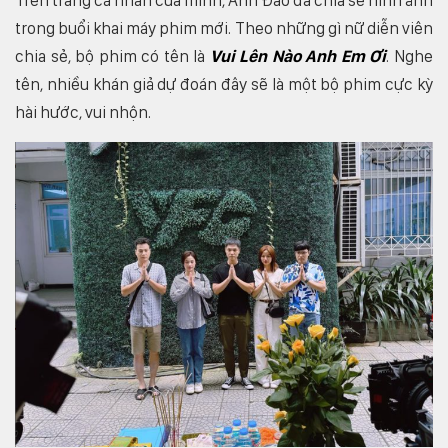
Trên trang cá nhân của mình, Anh Đào đã chia sẻ hình ảnh
trong buổi khai máy phim mới. Theo những gì nữ diễn viên
chia sẻ, bộ phim có tên là
Vui Lên Nào Anh Em Ơi
. Nghe
tên, nhiều khán giả dự đoán đây sẽ là một bộ phim cực kỳ
hài hước, vui nhộn.