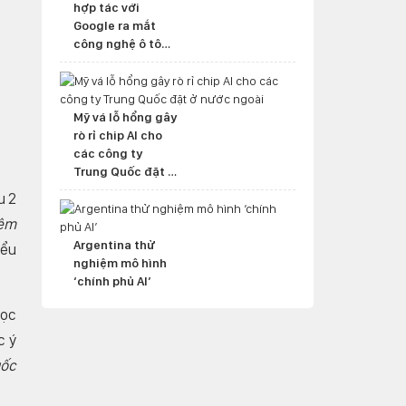
hợp tác với
Google ra mắt
công nghệ ô tô
mới
Mỹ vá lỗ hổng gây
rò rỉ chip AI cho
các công ty
Trung Quốc đặt ở
nước ngoài
u 2
iệm
Argentina thử
iểu
nghiệm mô hình
‘chính phủ AI’
học
c ý
uốc