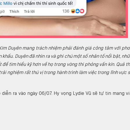
, Kim Duyên mang trách nhiệm phải đánh giá công tâm với ph
ân khấu. Duyên đã nhìn ra và ghi chú một số nhân tố nổi bật, nh
t để tìm hiểu kỹ hơn về họ trong vòng thi phỏng vấn kín. Quả th
rải nghiệm rất thú vị trong hành trình làm việc trong lĩnh vực 
 diễn ra vào ngày 06/07. Hy vọng Lydie Vũ sẽ tự tin mang v