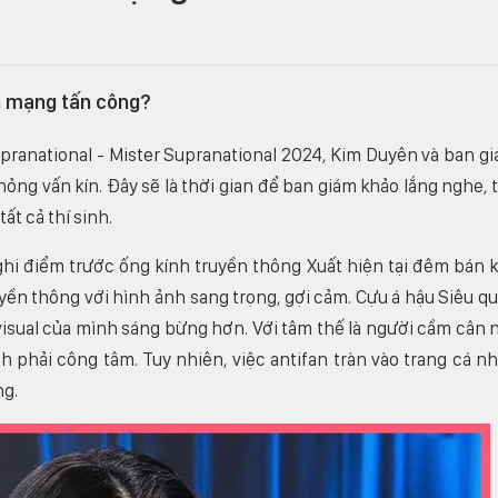
ân mạng tấn công?
upranational - Mister Supranational 2024, Kim Duyên và ban g
ỏng vấn kín. Đây sẽ là thời gian để ban giám khảo lắng nghe, 
ất cả thí sinh.
ghi điểm trước ống kính truyền thông Xuất hiện tại đêm bán k
yền thông với hình ảnh sang trọng, gợi cảm. Cựu á hậu Siêu q
visual của mình sáng bừng hơn. Với tâm thế là người cầm cân 
phải công tâm. Tuy nhiên, việc antifan tràn vào trang cá n
ng.