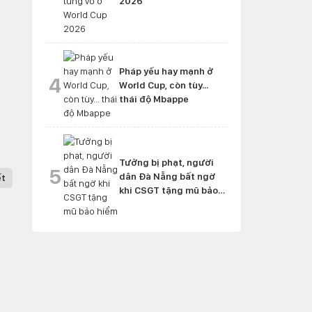
2026
Pháp yếu hay mạnh ở
4
World Cup, còn tùy...
thái độ Mbappe
Tưởng bị phạt, người
5
dân Đà Nẵng bất ngờ
ết
khi CSGT tặng mũ bảo
hiểm