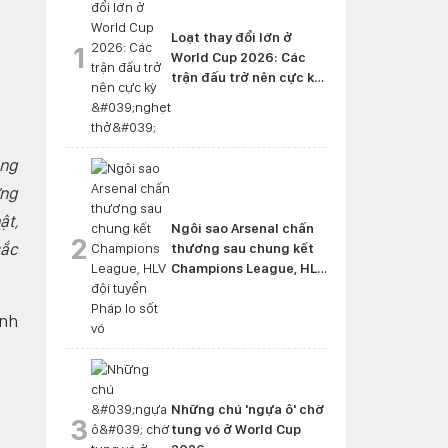
Loạt thay đổi lớn ở
1
World Cup 2026: Các
trận đấu trở nên cực kỳ
'nghẹt thở'
ong
ững
ật,
Ngôi sao Arsenal chấn
2
sắc
thương sau chung kết
Champions League, HLV
đội tuyển Pháp lo sốt vó
inh
Những chú 'ngựa ô' chờ
3
tung vó ở World Cup