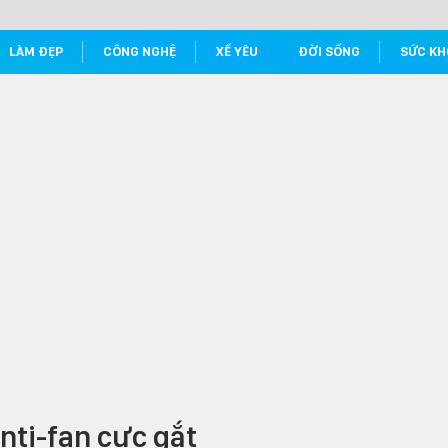
LÀM ĐẸP
CÔNG NGHỆ
XẾ YÊU
ĐỜI SỐNG
SỨC KH
nti-fan cực gắt