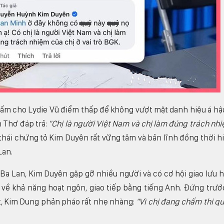
ấm cho Lydie Vũ điểm thấp để không vượt mặt danh hiệu á hậ
 Thơ đáp trả:
"Chị là người Việt Nam và chị làm đúng trách nh
thái chứng tỏ Kim Duyên rất vững tâm và bản lĩnh đồng thời h
Lan.
 Ba Lan, Kim Duyên gặp gỡ nhiều người và có cơ hội giao lưu 
về khả năng hoạt ngôn, giao tiếp bằng tiếng Anh. Đứng trướ
ệt, Kim Dung phản pháo rất nhẹ nhàng:
"Vì chị đang chấm thi q