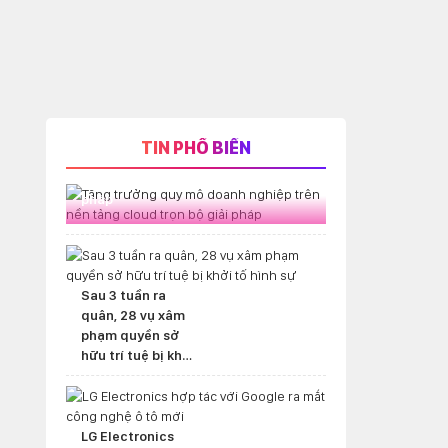
TIN PHỔ BIẾN
Tăng trưởng quy mô doanh nghiệp
trên nền tảng cloud trọn bộ giải
pháp
Sau 3 tuần ra
quân, 28 vụ xâm
phạm quyền sở
hữu trí tuệ bị khởi
tố hình sự
LG Electronics