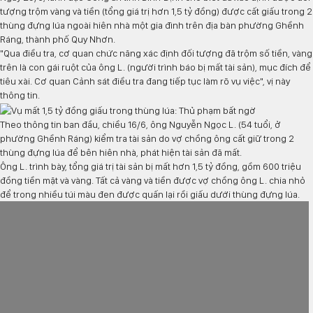
tượng trộm vàng và tiền (tổng giá trị hơn 1,5 tỷ đồng) được cất giấu trong 2
thùng đựng lúa ngoài hiên nhà một gia đình trên địa bàn phường Ghềnh
Ráng, thành phố Quy Nhơn.
"Qua điều tra, cơ quan chức năng xác định đối tượng đã trộm số tiền, vàng
trên là con gái ruột của ông L. (người trình báo bị mất tài sản), mục đích để
tiêu xài. Cơ quan Cảnh sát điều tra đang tiếp tục làm rõ vụ việc", vị này
thông tin.
Theo thông tin ban đầu, chiều 16/6, ông Nguyễn Ngọc L. (54 tuổi, ở
phường Ghềnh Ráng) kiểm tra tài sản do vợ chồng ông cất giữ trong 2
thùng đựng lúa để bên hiên nhà, phát hiện tài sản đã mất.
Ông L. trình bày, tổng giá trị tài sản bị mất hơn 1,5 tỷ đồng, gồm 600 triệu
đồng tiền mặt và vàng. Tất cả vàng và tiền được vợ chồng ông L. chia nhỏ
để trong nhiều túi màu đen được quấn lại rồi giấu dưới thùng đựng lúa.