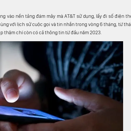
ng vào nền tảng đám mây mà AT&T sử dụng, lấy đi số điện th
ùng với lịch sử cuộc gọi và tin nhắn trong vòng 6 tháng, từ th
ắp thậm chí còn có cả thông tin từ đầu năm 2023.