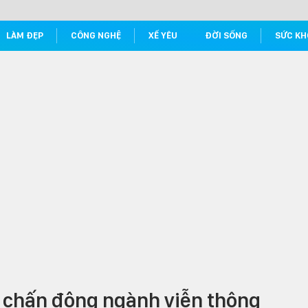
LÀM ĐẸP
CÔNG NGHỆ
XẾ YÊU
ĐỜI SỐNG
SỨC KH
y chấn động ngành viễn thông