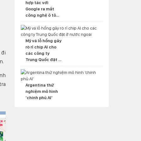
hợp tác với
Google ra mắt
công nghệ ô tô
mới
Mỹ vá lỗ hổng gây
rò rỉ chip AI cho
 đi
các công ty
Trung Quốc đặt ở
n.
nước ngoài
inh
tra
Argentina thử
nghiệm mô hình
‘chính phủ AI’