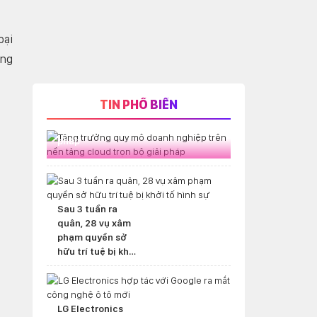
oại
áng
TIN PHỔ BIẾN
Tăng trưởng quy mô doanh nghiệp
trên nền tảng cloud trọn bộ giải
pháp
Sau 3 tuần ra
quân, 28 vụ xâm
phạm quyền sở
hữu trí tuệ bị khởi
tố hình sự
LG Electronics