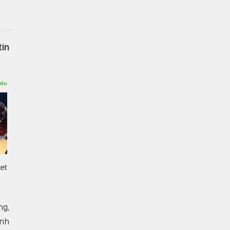
tin
ng,
inh