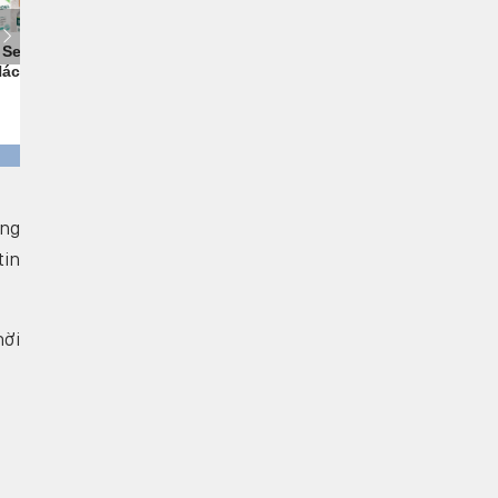
àng
tin
hời