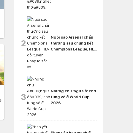
Ngôi sao Arsenal chấn
2
thương sau chung kết
Champions League, HLV
đội tuyển Pháp lo sốt vó
Những chú 'ngựa ô' chờ
3
tung vó ở World Cup
2026
Pháp yếu hay mạnh ở