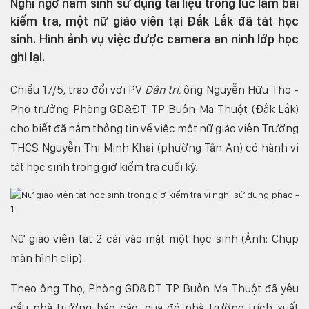
Nghi ngờ nam sinh sử dụng tài liệu trong lúc làm bài
kiểm tra, một nữ giáo viên tại Đắk Lắk đã tát học
sinh. Hình ảnh vụ việc được camera an ninh lớp học
ghi lại.
Chiều 17/5, trao đổi với PV
Dân trí,
ông Nguyễn Hữu Thọ -
Phó trưởng Phòng GD&ĐT TP Buôn Ma Thuột (Đắk Lắk)
cho biết đã nắm thông tin về việc một nữ giáo viên Trường
THCS Nguyễn Thị Minh Khai (phường Tân An) có hành vi
tát học sinh trong giờ kiểm tra cuối kỳ.
Nữ giáo viên tát 2 cái vào mặt một học sinh (Ảnh: Chụp
màn hình clip).
Theo ông Thọ, Phòng GD&ĐT TP Buôn Ma Thuột đã yêu
cầu nhà trường báo cáo, qua đó nhà trường trích xuất