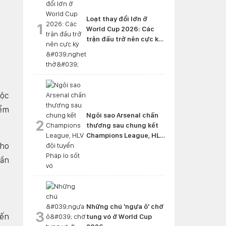
Loạt thay đổi lớn ở
1
World Cup 2026: Các
trận đấu trở nên cực kỳ
'nghẹt thở'
uộc
iểm
Ngôi sao Arsenal chấn
2
thương sau chung kết
Champions League, HLV
cho
đội tuyển Pháp lo sốt vó
Cần
Những chú 'ngựa ô' chờ
3
đến
tung vó ở World Cup