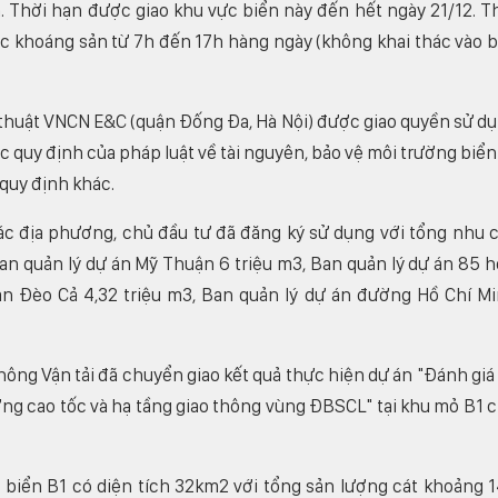
. Thời hạn được giao khu vực biển này đến hết ngày 21/12. T
hác khoáng sản từ 7h đến 17h hàng ngày (không khai thác vào 
 thuật VNCN E&C (quận Đống Đa, Hà Nội) được giao quyền sử d
 quy định của pháp luật về tài nguyên, bảo vệ môi trường biển
 quy định khác.
c địa phương, chủ đầu tư đã đăng ký sử dụng với tổng nhu 
Ban quản lý dự án Mỹ Thuận 6 triệu m3, Ban quản lý dự án 85 
àn Đèo Cả 4,32 triệu m3, Ban quản lý dự án đường Hồ Chí M
ng Vận tải đã chuyển giao kết quả thực hiện dự án "Đánh giá 
ng cao tốc và hạ tầng giao thông vùng ĐBSCL" tại khu mỏ B1 
 biển B1 có diện tích 32km2 với tổng sản lượng cát khoảng 