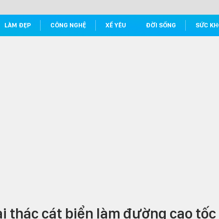
LÀM ĐẸP
CÔNG NGHỆ
XẾ YÊU
ĐỜI SỐNG
SỨC KH
ai thác cát biển làm đường cao tốc