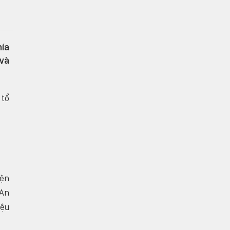
hía
 và
 tổ
iện
 An
iệu