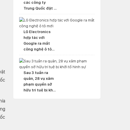
các công ty
Trung Quốc đặt ở
nước ngoài
LG Electronics
hợp tác với
Google ra mắt
công nghệ ô tô
mới
vật
Sau 3 tuần ra
quân, 28 vụ xâm
tốc
phạm quyền sở
hữu trí tuệ bị khởi
tố hình sự
hía
ơng
tốc