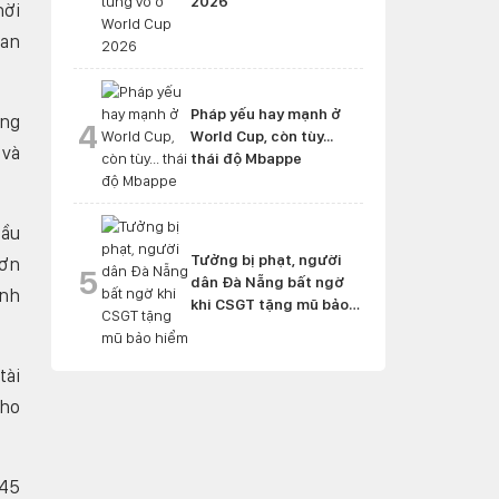
2026
hời
ban
Pháp yếu hay mạnh ở
ụng
4
World Cup, còn tùy...
 và
thái độ Mbappe
cầu
Tưởng bị phạt, người
hơn
5
dân Đà Nẵng bất ngờ
inh
khi CSGT tặng mũ bảo
hiểm
tài
cho
145