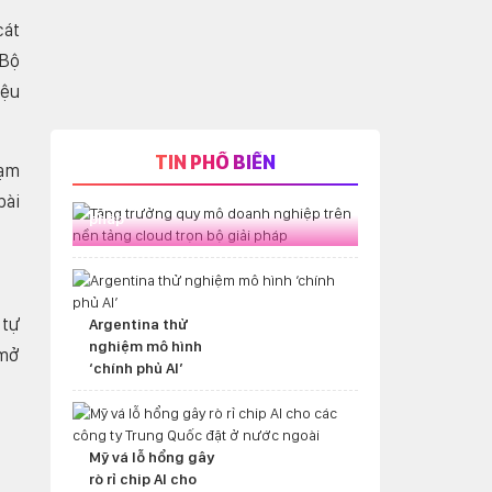
cát
 Bộ
iệu
TIN PHỔ BIẾN
hạm
Tăng trưởng quy mô doanh nghiệp
trên nền tảng cloud trọn bộ giải
bài
pháp
 tự
Argentina thử
nghiệm mô hình
 mở
‘chính phủ AI’
Mỹ vá lỗ hổng gây
rò rỉ chip AI cho