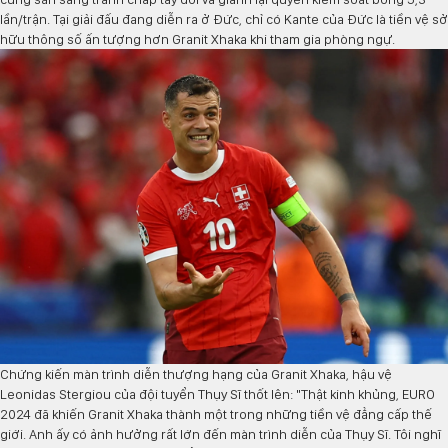
lần/trận. Tại giải đấu đang diễn ra ở Đức, chỉ có Kante của Đức là tiền vệ sở
hữu thông số ấn tượng hơn Granit Xhaka khi tham gia phòng ngự.
Chứng kiến màn trình diễn thượng hạng của Granit Xhaka, hậu vệ
Leonidas Stergiou của đội tuyển Thụy Sĩ thốt lên: "Thật kinh khủng, EURO
2024 đã khiến Granit Xhaka thành một trong những tiền vệ đẳng cấp thế
giới. Anh ấy có ảnh hưởng rất lớn đến màn trình diễn của Thụy Sĩ. Tôi nghĩ