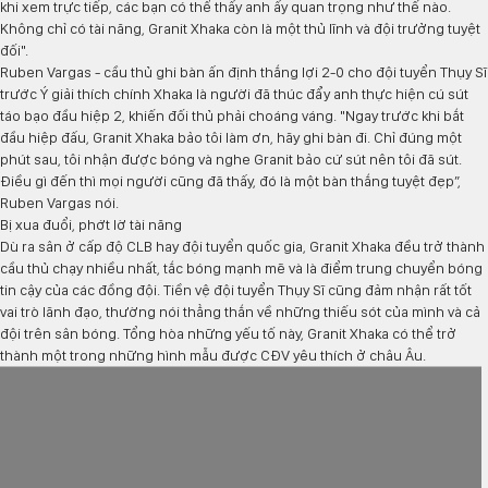
khi xem trực tiếp, các bạn có thể thấy anh ấy quan trọng như thế nào.
Không chỉ có tài năng, Granit Xhaka còn là một thủ lĩnh và đội trưởng tuyệt
đối".
Ruben Vargas - cầu thủ ghi bàn ấn định thắng lợi 2-0 cho đội tuyển Thụy Sĩ
trước Ý giải thích chính Xhaka là người đã thúc đẩy anh thực hiện cú sút
táo bạo đầu hiệp 2, khiến đối thủ phải choáng váng. "Ngay trước khi bắt
đầu hiệp đấu, Granit Xhaka bảo tôi làm ơn, hãy ghi bàn đi. Chỉ đúng một
phút sau, tôi nhận được bóng và nghe Granit bảo cứ sút nên tôi đã sút.
Điều gì đến thì mọi người cũng đã thấy, đó là một bàn thắng tuyệt đẹp”,
Ruben Vargas nói.
Bị xua đuổi, phớt lờ tài năng
Dù ra sân ở cấp độ CLB hay đội tuyển quốc gia, Granit Xhaka đều trở thành
cầu thủ chạy nhiều nhất, tắc bóng mạnh mẽ và là điểm trung chuyển bóng
tin cậy của các đồng đội. Tiền vệ đội tuyển Thụy Sĩ cũng đảm nhận rất tốt
vai trò lãnh đạo, thường nói thẳng thắn về những thiếu sót của mình và cả
đội trên sân bóng. Tổng hòa những yếu tố này, Granit Xhaka có thể trở
thành một trong những hình mẫu được CĐV yêu thích ở châu Âu.