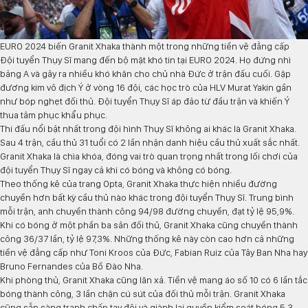
EURO 2024 biến Granit Xhaka thành một trong những tiền vệ đẳng cấp
Đội tuyển Thụy Sĩ mang đến bộ mặt khó tin tại EURO 2024. Họ đứng nhì
bảng A và gây ra nhiều khó khăn cho chủ nhà Đức ở trận đấu cuối. Gặp
đương kim vô địch Ý ở vòng 16 đội, các học trò của HLV Murat Yakin gần
như bóp nghẹt đối thủ. Đội tuyển Thụy Sĩ áp đảo từ đầu trận và khiến Ý
thua tâm phục khẩu phục.
Thi đấu nổi bật nhất trong đội hình Thụy Sĩ không ai khác là Granit Xhaka.
Sau 4 trận, cầu thủ 31 tuổi có 2 lần nhận danh hiệu cầu thủ xuất sắc nhất.
Granit Xhaka là chìa khóa, đóng vai trò quan trọng nhất trong lối chơi của
đội tuyển Thụy Sĩ ngay cả khi có bóng và không có bóng.
Theo thống kê của trang
Opta
, Granit Xhaka thực hiện nhiều đường
chuyền hơn bất kỳ cầu thủ nào khác trong đội tuyển Thụy Sĩ. Trung bình
mỗi trận, anh chuyền thành công 94/98 đường chuyền, đạt tỷ lệ 95,9%.
Khi có bóng ở một phần ba sân đối thủ, Granit Xhaka cũng chuyền thành
công 36/37 lần, tỷ lệ 97,3%. Những thống kê này còn cao hơn cả những
tiền vệ đẳng cấp như Toni Kroos của Đức, Fabian Ruiz của Tây Ban Nha hay
Bruno Fernandes của Bồ Đào Nha.
Khi phòng thủ, Granit Xhaka cũng lăn xả. Tiền vệ mang áo số 10 có 6 lần tắc
bóng thành công, 3 lần chặn cú sút của đối thủ mỗi trận. Granit Xhaka
cũng sẵn sàng tranh chấp tay đôi và giành lại quyền kiểm soát bóng 5,3