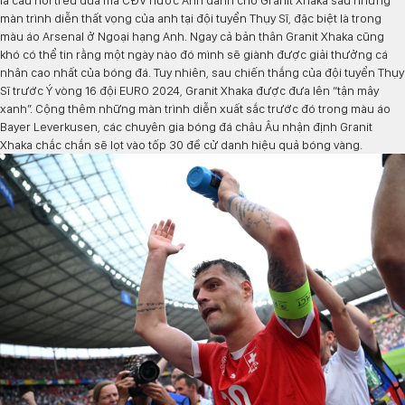
là câu nói trêu đùa mà CĐV nước Anh dành cho Granit Xhaka sau những
màn trình diễn thất vọng của anh tại đội tuyển Thụy Sĩ, đặc biệt là trong
màu áo Arsenal ở Ngoại hạng Anh. Ngay cả bản thân Granit Xhaka cũng
khó có thể tin rằng một ngày nào đó mình sẽ giành được giải thưởng cá
nhân cao nhất của bóng đá. Tuy nhiên, sau chiến thắng của đội tuyển Thụy
Sĩ trước Ý vòng 16 đội EURO 2024, Granit Xhaka được đưa lên “tận mây
xanh”. Cộng thêm những màn trình diễn xuất sắc trước đó trong màu áo
Bayer Leverkusen, các chuyên gia bóng đá châu Âu nhận định Granit
Xhaka chắc chắn sẽ lọt vào tốp 30 đề cử danh hiệu quả bóng vàng.