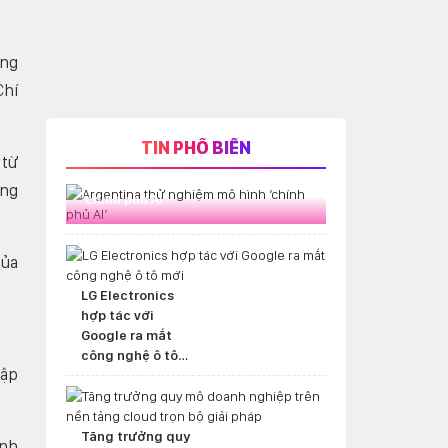
àng
Chí
TIN PHỔ BIẾN
 từ
Argentina thử nghiệm mô hình
ang
‘chính phủ AI’
của
LG Electronics
hợp tác với
Google ra mắt
công nghệ ô tô
hập
mới
Tăng trưởng quy
anh