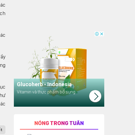
tác
ách
các
đầy
ùng
Cục
như
các
NÓNG TRONG TUẦN
ết