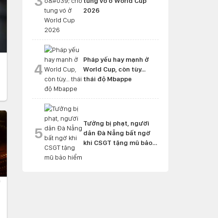
3
tung vó ở World Cup
2026
Pháp yếu hay mạnh ở
4
World Cup, còn tùy...
thái độ Mbappe
Tưởng bị phạt, người
5
dân Đà Nẵng bất ngờ
khi CSGT tặng mũ bảo
hiểm