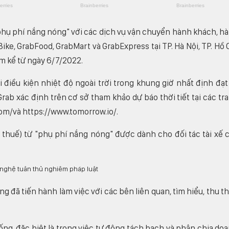
phụ phí nắng nóng" với các dịch vụ vận chuyển hành khách, h
ke, GrabFood, GrabMart và GrabExpress tại TP. Hà Nội, TP. Hồ 
am kể từ ngày 6/7/2022.
điều kiện nhiệt độ ngoài trời trong khung giờ nhất định đạt
rab xác định trên cơ sở tham khảo dự báo thời tiết tại các tr
om/và https://www.tomorrow.io/.
thuế) từ "phụ phí nắng nóng" được dành cho đối tác tài xế 
g đã tiến hành làm việc với các bên liên quan, tìm hiểu, thu t
hống, đặc biệt là trong việc tự động tách bạch và phân chia do