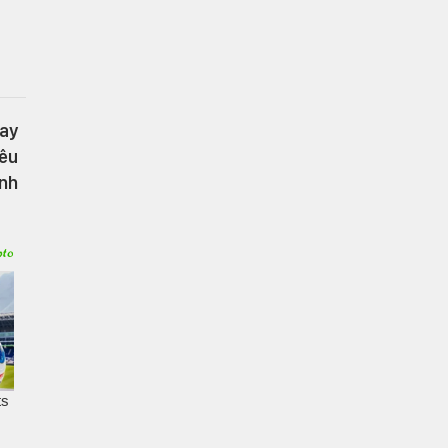
gay
yêu
ịnh