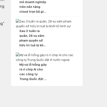
mô doanh nghiệp
ừng
trên nền tảng
cloud trọn bộ giải
pháp
ng"
Sau 3 tuần ra
quân, 28 vụ xâm
phạm quyền sở
hữu trí tuệ bị khởi
tố hình sự
Mỹ vá lỗ hổng gây
rò rỉ chip AI cho
các công ty
Trung Quốc đặt ở
nước ngoài