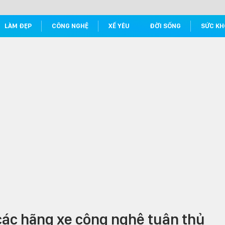
LÀM ĐẸP
CÔNG NGHỆ
XẾ YÊU
ĐỜI SỐNG
SỨC KH
ác hãng xe công nghệ tuân thủ