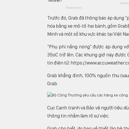
Trước đó, Grab đã thông báo áp dụng "
hóa bằng xe mô-tô hai bánh, gồm GrabBi
Minh và một số khu vực khác tại Việt N
"Phụ phí nắng nóng" được áp dụng với 
35oC trở lên. Các khung giờ này được G
tin điện tử: https://www.accuweather.c
Grab khẳng định, 100% nguồn thu (sau 
Grab.
Cục Cạnh tranh và Bảo vệ người tiêu dùn
thông tin nhằm làm rõ sự việc.
Grab cho biết, do hạn về thiết lập hệ t